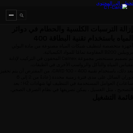
تخطي إلى المحتوى
إزالة الترسبات الكلسية والحطام في دوائر
ESC
↵
المياه باستخدام تقنية البطاقة 400
أجهزة متخصصة لتنظيف شبكات المياه مصنوعة من مادة البولي
بروبيلين B200 المقاومة تمامًا للمواد الكيميائية.
تم تصميم مستحضر مجموعة Calnex المحقون في التركيب لإذابة
مقياس المياه والتآكل والرواسب الأخرى في الطبقات.
بعد ذلك، باستخدام تقنية CARD 100 - 400، من المفترض أن يتم تحفيز
دوران السائل على مدى فترة زمنية محددة (عادةً من 2 إلى 6
ساعات).
العوامل المستخدمة في التنظيف لها شهادات HŻ ؛ بعد
التصحيح ، مثل الغسيل ، يمكن تصريفها في نظام الصرف الصحي.
قائمة التشغيل