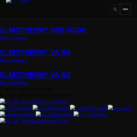
Zum
Inhalt
springen
ELMOTHERM® 009-0008
↵
ESC
Weiterlesen
ELMOTHERM® VA 39
Weiterlesen
ELMOTHERM® VA 42
Weiterlesen
Chemie verbindet uns
© 2022 Alle Rechte vorbehalten
Deutsch (Sie)
Polski
English
Русский
العربية
Українська
Español
Italiano
Deutsch (Sie)