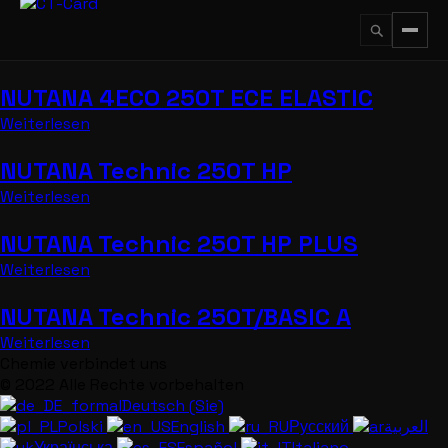
Zum
Inhalt
springen
NUTANA 4ECO 250T ECE ELASTIC
↵
ESC
Weiterlesen
NUTANA Technic 250T HP
Weiterlesen
NUTANA Technic 250T HP PLUS
Weiterlesen
NUTANA Technic 250T/BASIC A
Weiterlesen
Chemie verbindet uns
© 2022 Alle Rechte vorbehalten
Deutsch (Sie)
Polski
English
Русский
العربية
Українська
Español
Italiano