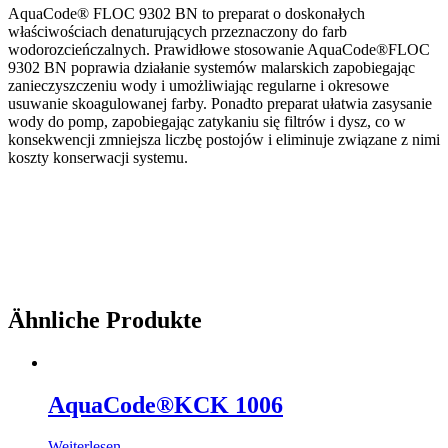
AquaCode® FLOC 9302 BN to preparat o doskonałych
właściwościach denaturujących przeznaczony do farb
wodorozcieńczalnych. Prawidłowe stosowanie AquaCode®FLOC
9302 BN poprawia działanie systemów malarskich zapobiegając
zanieczyszczeniu wody i umożliwiając regularne i okresowe
usuwanie skoagulowanej farby. Ponadto preparat ułatwia zasysanie
wody do pomp, zapobiegając zatykaniu się filtrów i dysz, co w
konsekwencji zmniejsza liczbę postojów i eliminuje związane z nimi
koszty konserwacji systemu.
Ähnliche Produkte
AquaCode®KCK 1006
Weiterlesen