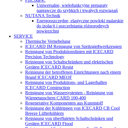
FixCode®.
Uniwersalne, wielofunkcyjne preparaty
naprawcze do szybkich i trwałych rozwiązań
NUTANA Technik
Energooszczędne, elastyczne powłoki malarskie
do izolacji i uszczelniania różnorodnych
powierzchni
SERVICE
Thermische Vernebelung
ICECARD IM Reinigung von Spritzgießwerkzeugen
Reinigung von Produktionslinien mit ICECARD
Precision Technology
Reinigung von Schaltschränken und elektrischen
Geräten ICECARD Resist
Reinigung der betroffenen Einrichtungen nach einem
Brand ICECARD MEOF
Reinigung von Produktions- und Lagerhallen
ICECARD Construction
Reinigung von Wassersystemen - Reinigung von
Wärmetauschern CARD 100-400
Regenerative Komponenten aus Kunststoff
Reinigung der Kühlrippen von ICECARD CB Cool
Breeze Lüfterkühlern
Reinigung von überfluteten Schaltschränken und
Geräten ICECARD Flood