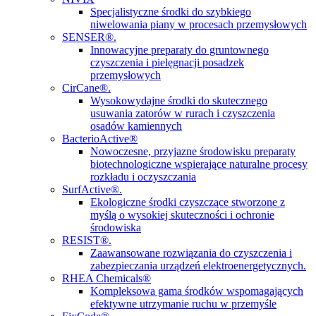
Specjalistyczne środki do szybkiego
niwelowania piany w procesach przemysłowych
SENSER®.
Innowacyjne preparaty do gruntownego
czyszczenia i pielęgnacji posadzek
przemysłowych
CirCane®.
Wysokowydajne środki do skutecznego
usuwania zatorów w rurach i czyszczenia
osadów kamiennych
BacterioActive®
Nowoczesne, przyjazne środowisku preparaty
biotechnologiczne wspierające naturalne procesy
rozkładu i oczyszczania
SurfActive®.
Ekologiczne środki czyszczące stworzone z
myślą o wysokiej skuteczności i ochronie
środowiska
RESIST®.
Zaawansowane rozwiązania do czyszczenia i
zabezpieczania urządzeń elektroenergetycznych.
RHEA Chemicals®
Kompleksowa gama środków wspomagających
efektywne utrzymanie ruchu w przemyśle