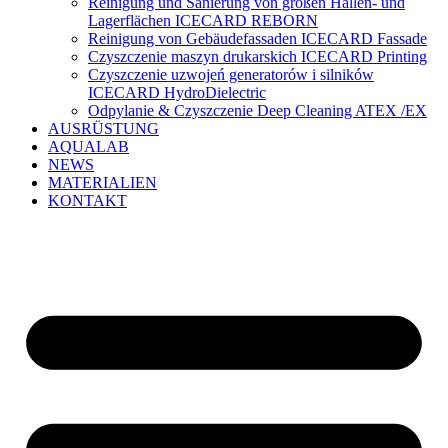
Reinigung und Sanierung von großen Hallen- und
Lagerflächen ICECARD REBORN
Reinigung von Gebäudefassaden ICECARD Fassade
Czyszczenie maszyn drukarskich ICECARD Printing
Czyszczenie uzwojeń generatorów i silników
ICECARD HydroDielectric
Odpylanie & Czyszczenie Deep Cleaning ATEX /EX
AUSRÜSTUNG
AQUALAB
NEWS
MATERIALIEN
KONTAKT