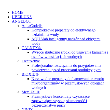
Zum
Inhalt
HOME
springen
ÜBER UNS
ANGEBOT
AquaCode®.
Kompleksowe preparaty do efektywnego
uzdatniania wody
AQUAlab inteligentny nadzór nad obiegami
wody
CALNEX®.
Wysoce skuteczne środki do usuwania kamienia i
osadów w instalacjach wodnych
TreatActive
Profesjonalne rozwiązania do przygotowania
powierzchni przed procesami produkcyjnymi
BIOXID®.
Niezawodne preparaty do hamowania rozwoju
mikroorganizmów w przemysłowych obiegach
wodnych
MetalZell®
Przemysłowe koncentraty czyszczące
zapewniające wysoką skuteczność i
bezpieczeństwo pracy
NIVIX