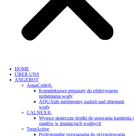
HOME
ÜBER UNS
ANGEBOT
AquaCode®.
Kompleksowe preparaty do efektywnego
uzdatniania wody
AQUAlab inteligentny nadzór nad obiegami
wody
CALNEX®.
Wysoce skuteczne środki do usuwania kamienia i
osadów w instalacjach wodnych
TreatActive
Profesjonalne rozwiązania do przygotowania