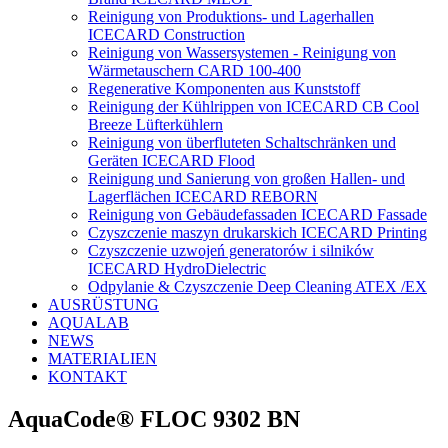
Reinigung von Produktions- und Lagerhallen
ICECARD Construction
Reinigung von Wassersystemen - Reinigung von
Wärmetauschern CARD 100-400
Regenerative Komponenten aus Kunststoff
Reinigung der Kühlrippen von ICECARD CB Cool
Breeze Lüfterkühlern
Reinigung von überfluteten Schaltschränken und
Geräten ICECARD Flood
Reinigung und Sanierung von großen Hallen- und
Lagerflächen ICECARD REBORN
Reinigung von Gebäudefassaden ICECARD Fassade
Czyszczenie maszyn drukarskich ICECARD Printing
Czyszczenie uzwojeń generatorów i silników
ICECARD HydroDielectric
Odpylanie & Czyszczenie Deep Cleaning ATEX /EX
AUSRÜSTUNG
AQUALAB
NEWS
MATERIALIEN
KONTAKT
AquaCode® FLOC 9302 BN