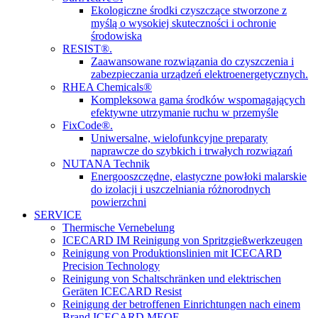
Ekologiczne środki czyszczące stworzone z
myślą o wysokiej skuteczności i ochronie
środowiska
RESIST®.
Zaawansowane rozwiązania do czyszczenia i
zabezpieczania urządzeń elektroenergetycznych.
RHEA Chemicals®
Kompleksowa gama środków wspomagających
efektywne utrzymanie ruchu w przemyśle
FixCode®.
Uniwersalne, wielofunkcyjne preparaty
naprawcze do szybkich i trwałych rozwiązań
NUTANA Technik
Energooszczędne, elastyczne powłoki malarskie
do izolacji i uszczelniania różnorodnych
powierzchni
SERVICE
Thermische Vernebelung
ICECARD IM Reinigung von Spritzgießwerkzeugen
Reinigung von Produktionslinien mit ICECARD
Precision Technology
Reinigung von Schaltschränken und elektrischen
Geräten ICECARD Resist
Reinigung der betroffenen Einrichtungen nach einem
Brand ICECARD MEOF