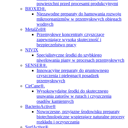
powierzchni przed procesami produkcyjnymi
BIOXID®.
Niezawodne preparaty do hamowania rozwoju
mikroorganizmów w przemysłowych obiegach
wodnych
MetalZell®
Przemysłowe koncentraty czyszczące
zapewniające wysoką skuteczność i
bezpieczeństwo pracy
NIVIX
Specjalistyczne środki do szybkiego
niwelowania piany w procesach przemysłowych
SENSER®.
Innowacyjne preparaty do gruntownego
czyszczenia i pielęgnacji posadzek
przemysłowych
CirCane®.
Wysokowydajne środki do skutecznego
usuwania zatorów w rurach i czyszczenia
osadów kamiennych
BacterioActive®
Nowoczesne, przyjazne środowisku preparaty
biotechnologiczne wspierające naturalne procesy
rozkładu i oczyszczania
SurfActive®.