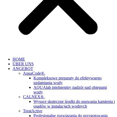
HOME
ÜBER UNS
ANGEBOT
AquaCode®.
Kompleksowe preparaty do efektywnego
uzdatniania wody
AQUAlab inteligentny nadzór nad obiegami
wody
CALNEX®.
Wysoce skuteczne środki do usuwania kamienia i
osadów w instalacjach wodnych
TreatActive
Profesjonalne rozwiązania do przygotowania