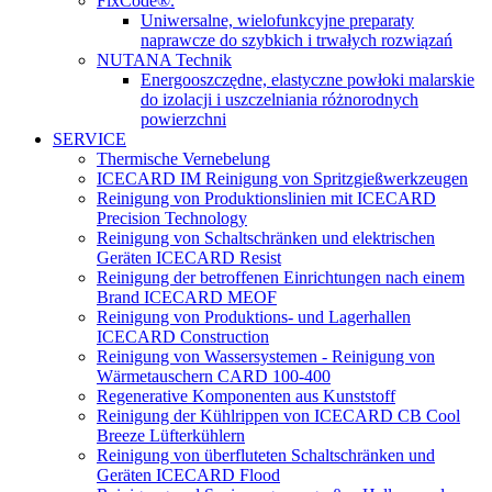
FixCode®.
Uniwersalne, wielofunkcyjne preparaty
naprawcze do szybkich i trwałych rozwiązań
NUTANA Technik
Energooszczędne, elastyczne powłoki malarskie
do izolacji i uszczelniania różnorodnych
powierzchni
SERVICE
Thermische Vernebelung
ICECARD IM Reinigung von Spritzgießwerkzeugen
Reinigung von Produktionslinien mit ICECARD
Precision Technology
Reinigung von Schaltschränken und elektrischen
Geräten ICECARD Resist
Reinigung der betroffenen Einrichtungen nach einem
Brand ICECARD MEOF
Reinigung von Produktions- und Lagerhallen
ICECARD Construction
Reinigung von Wassersystemen - Reinigung von
Wärmetauschern CARD 100-400
Regenerative Komponenten aus Kunststoff
Reinigung der Kühlrippen von ICECARD CB Cool
Breeze Lüfterkühlern
Reinigung von überfluteten Schaltschränken und
Geräten ICECARD Flood