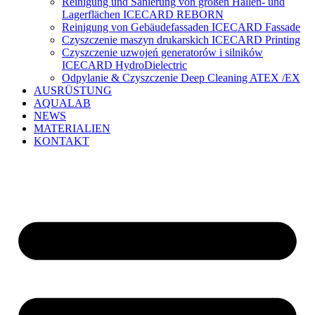
Reinigung und Sanierung von großen Hallen- und
Lagerflächen ICECARD REBORN
Reinigung von Gebäudefassaden ICECARD Fassade
Czyszczenie maszyn drukarskich ICECARD Printing
Czyszczenie uzwojeń generatorów i silników
ICECARD HydroDielectric
Odpylanie & Czyszczenie Deep Cleaning ATEX /EX
AUSRÜSTUNG
AQUALAB
NEWS
MATERIALIEN
KONTAKT