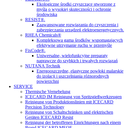
Ekologiczne środki czyszczące stworzone z
myślą o wysokiej skuteczności i ochronie
środowiska
RESIST®.
Zaawansowane rozwiązania do czyszczenia i
zabezpieczania urządzeń elektroenergetycznych.
RHEA Chemicals®
Kompleksowa gama środków wspomagających
efektywne utrzymanie ruchu w przemyśle
FixCode®.
Uniwersalne, wielofunkcyjne preparaty
naprawcze do szybkich i trwałych rozwiązań
NUTANA Technik
Energooszczędne, elastyczne powłoki malarskie
do izolacji i uszczelniania różnorodnych
powierzchni
SERVICE
Thermische Vernebelung
ICECARD IM Reinigung von Spritzgießwerkzeugen
Reinigung von Produktionslinien mit ICECARD
Precision Technology
Reinigung von Schaltschränken und elektrischen
Geräten ICECARD Resist
Reinigung der betroffenen Einrichtungen nach einem
Brand ICECARD MEOF