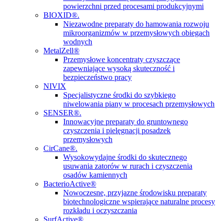
powierzchni przed procesami produkcyjnymi
BIOXID®.
Niezawodne preparaty do hamowania rozwoju
mikroorganizmów w przemysłowych obiegach
wodnych
MetalZell®
Przemysłowe koncentraty czyszczące
zapewniające wysoką skuteczność i
bezpieczeństwo pracy
NIVIX
Specjalistyczne środki do szybkiego
niwelowania piany w procesach przemysłowych
SENSER®.
Innowacyjne preparaty do gruntownego
czyszczenia i pielęgnacji posadzek
przemysłowych
CirCane®.
Wysokowydajne środki do skutecznego
usuwania zatorów w rurach i czyszczenia
osadów kamiennych
BacterioActive®
Nowoczesne, przyjazne środowisku preparaty
biotechnologiczne wspierające naturalne procesy
rozkładu i oczyszczania
SurfActive®.