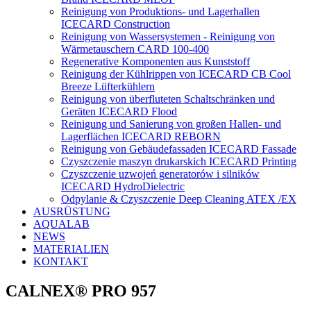
Reinigung von Produktions- und Lagerhallen
ICECARD Construction
Reinigung von Wassersystemen - Reinigung von
Wärmetauschern CARD 100-400
Regenerative Komponenten aus Kunststoff
Reinigung der Kühlrippen von ICECARD CB Cool
Breeze Lüfterkühlern
Reinigung von überfluteten Schaltschränken und
Geräten ICECARD Flood
Reinigung und Sanierung von großen Hallen- und
Lagerflächen ICECARD REBORN
Reinigung von Gebäudefassaden ICECARD Fassade
Czyszczenie maszyn drukarskich ICECARD Printing
Czyszczenie uzwojeń generatorów i silników
ICECARD HydroDielectric
Odpylanie & Czyszczenie Deep Cleaning ATEX /EX
AUSRÜSTUNG
AQUALAB
NEWS
MATERIALIEN
KONTAKT
CALNEX® PRO 957