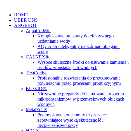
Zum
Inhalt
HOME
springen
ÜBER UNS
ANGEBOT
AquaCode®.
Kompleksowe preparaty do efektywnego
uzdatniania wody
AQUAlab inteligentny nadzór nad obiegami
wody
CALNEX®.
Wysoce skuteczne środki do usuwania kamienia i
osadów w instalacjach wodnych
TreatActive
Profesjonalne rozwiązania do przygotowania
powierzchni przed procesami produkcyjnymi
BIOXID®.
Niezawodne preparaty do hamowania rozwoju
mikroorganizmów w przemysłowych obiegach
wodnych
MetalZell®
Przemysłowe koncentraty czyszczące
zapewniające wysoką skuteczność i
bezpieczeństwo pracy
NIVIX