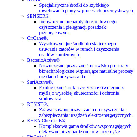
Specjalistyczne środki do szybkiego
niwelowania piany w procesach przemysłowych
SENSER®.
Innowacyjne preparaty do gruntownego
czyszczenia i pielęgnacji posadzek
przemysłowych
CirCane®.
Wysokowydajne środki do skutecznego
usuwania zatorów w rurach i czyszczenia
osadów kamiennych
BacterioActive®
Nowoczesne, przyjazne środowisku preparaty
biotechnologiczne wspierające naturalne procesy
rozkładu i oczyszczania
SurfActive®.
Ekologiczne środki czyszczące stworzone z
myślą o wysokiej skuteczności i ochronie
środowiska
RESIST®.
Zaawansowane rozwiązania do czyszczenia i
zabezpieczania urządzeń elektroenergetycznych.
RHEA Chemicals®
Kompleksowa gama środków wspomagających
efektywne utrzymanie ruchu w przemyśle