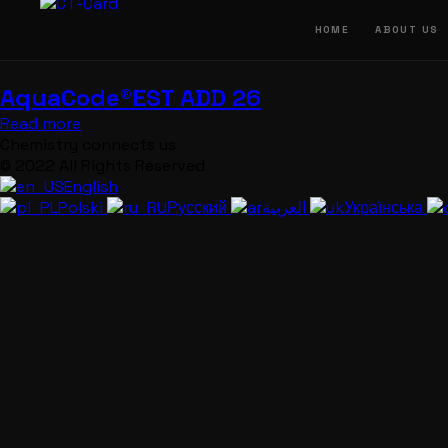
Przejdź
do
HOME
ABOUT US
treści
AquaCode®EST ADD 26
Read more
Chemistry connects us
© 2022 All Rights Reserved
English
Polski
Русский
العربية
Українська