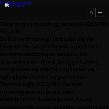
Przejdź do treści
Cleaning of building facades ICECARD
↵
ESC
Facade
Dobór technologii odbywa się na
podstawie bezpłatnych oględzin i
przeprowadzonych testów. Po
zebraniu informacji, przygotujemy
kompleksową ofertę czyszczenia
opisującą proces czyszczenia.
Technologia ICECARD Facade
opracowana na podstawie
wieloletnich doświadczeń, łączy
czyszczenie mgłą gazową, polimerami