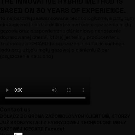
THE INNOVATIVE HYBRID METHOD IS
BASED ON 30 YEARS OF EXPERIENCE.
to najbardziej zaawansowana technologicznie, a przy tym
ekologiczna i bardzo delikatna metoda czyszczenia mgłą
gazową oraz bezpowietrzne ciśnieniowe nanoszenie
dopasowanej chemii, której jesteśmy producentem.
Technologia ICECARD to czyszczenie na bazie suchego
lodu przy użyciu mgły gazowej o ciśnieniu 2 bar
(czyszczenie na sucho)
Contact us
DOŁĄCZ DO GRONA ZADOWOLONYCH KLIENTÓW, KTÓRZY
JUŻ SKORZYSTALI Z HYBRYDOWEJ TECHNOLOGII MGŁY
GAZOWEJ ICECARD Facade!