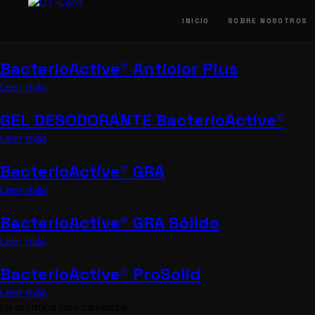
Ir
al
INICIO
SOBRE NOSOTROS
contenido
BacterioActive® Antiolor Plus
Leer más
GEL DESODORANTE BacterioActive®
Leer más
BacterioActive® GRA
Leer más
BacterioActive® GRA Sólido
Leer más
BacterioActive® ProSolid
Leer más
La química nos conecta