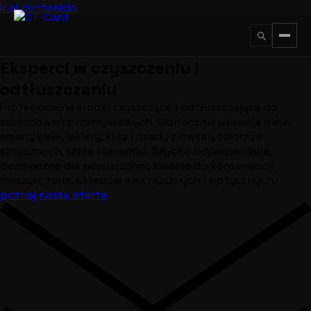
Ir al contenido
Eksperci w czyszczeniu i
↵
ESC
odtłuszczaniu
Profesjonalne środki czyszczące i odtłuszczające do
zastosowań przemysłowych. Skutecznie usuwają oleje,
smary, kleje, lakiery, kurz i osady z metali, tworzyw
sztucznych, szkła i ceramiki. Szybko odparowujące,
bezpieczne dla powierzchni, idealne do konserwacji
maszyn, form, układów elektrycznych i optycznych.
poznaj naszą ofertę