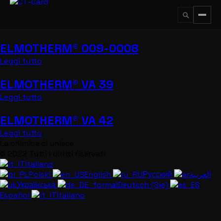
Vai
al
contenuto
ELMOTHERM® 009-0008
↵
ESC
Leggi tutto
ELMOTHERM® VA 39
Leggi tutto
ELMOTHERM® VA 42
Leggi tutto
La chimica ci unisce
© 2022 Tutti i diritti riservati
Italiano
Polski
English
Русский
العربية
Українська
Deutsch (Sie)
Español
Italiano