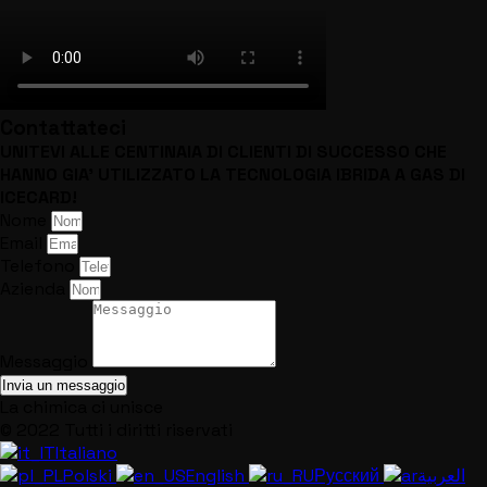
Contattateci
UNITEVI ALLE CENTINAIA DI CLIENTI DI SUCCESSO CHE
HANNO GIA' UTILIZZATO LA TECNOLOGIA IBRIDA A GAS DI
ICECARD!
Nome
Email
Telefono
Azienda
Messaggio
Invia un messaggio
La chimica ci unisce
© 2022 Tutti i diritti riservati
Italiano
Polski
English
Русский
العربية