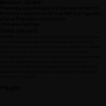
MetalZell®, CALNEX®
Preparaty wspomagające z dopuszczeniem do
kontaktu z żywnością Hż oraz NSF w przypadku
prac w Przemyśle spożywczym
,farmaceutycznym
Unità Icecard
ICECARD to nowoczesna, ekologiczna, bardzo delikatna
technologia mgły gazowej pozwalająca na szybkie i
łagodne usuwanie wszelkiego rodzaju zabrudzeń. Nasze
urządzenie jest zasilane suchym lodem, ale dzięki
innowacyjnemu rozwiązaniu zostało przystosowane do
prac na najdelikatniejszych obszarach takich jak:
falowniki, układy scalone czy aluminiowe lamele. Mgła
gazowa, która wydobywa się z dyszy jest podawana z
ciśnieniem 2 barów.
Playlist