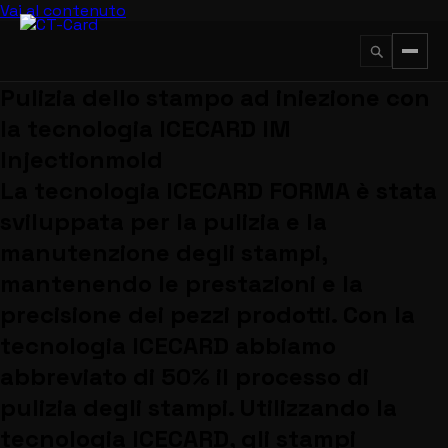
Vai al contenuto
Pulizia dello stampo ad iniezione con
↵
ESC
la tecnologia ICECARD IM
Injectionmold
La tecnologia ICECARD FORMA è stata
sviluppata per la pulizia e la
manutenzione degli stampi,
mantenendo le prestazioni e la
precisione dei pezzi prodotti. Con la
tecnologia ICECARD abbiamo
abbreviato di 50% il processo di
pulizia degli stampi. Utilizzando la
tecnologia ICECARD, gli stampi