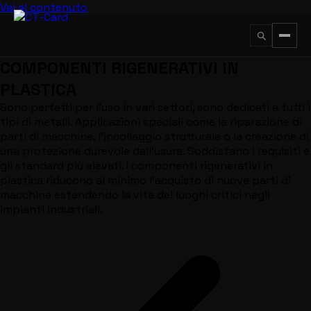
Vai al contenuto
COMPONENTI RIGENERATIVI IN
↵
ESC
PLASTICA
Sono perfetti per l'uso in vari settori, sono dedicati a tutti i
tipi di metalli. Applicazioni speciali come la riparazione di
parti di macchine, l'incollaggio strutturale o la creazione di
una protezione durevole dall'usura. Soddisfano i requisiti e
gli standard più elevati. I componenti rigenerativi in
plastica riducono al minimo l'acquisto di nuove parti di
macchine estendendo la vita dei luoghi critici negli
impianti industriali.