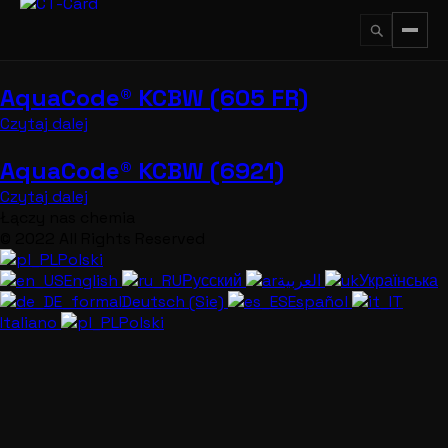
Przejdź
do
treści
AquaCode® KCBW (605 FR)
↵
ESC
Czytaj dalej
AquaCode® KCBW (6921)
Czytaj dalej
Łączy nas chemia
© 2022 All Rights Reserved
Polski
English
Русский
العربية
Українська
Deutsch (Sie)
Español
Italiano
Polski