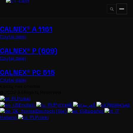
Przejdź
do
treści
CALNEX® A 1161
↵
ESC
Czytaj dalej
CALNEX® P (609)
Czytaj dalej
CALNEX® PC 515
Czytaj dalej
Łączy nas chemia
© 2022 All Rights Reserved
Polski
English
Русский
العربية
Українська
Deutsch (Sie)
Español
Italiano
Polski