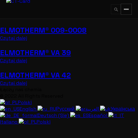
Przejdź
do
treści
ELMOTHERM® 009-0008
↵
ESC
Czytaj dalej
ELMOTHERM® VA 39
Czytaj dalej
ELMOTHERM® VA 42
Czytaj dalej
Łączy nas chemia
© 2022 All Rights Reserved
Polski
English
Русский
العربية
Українська
Deutsch (Sie)
Español
Italiano
Polski