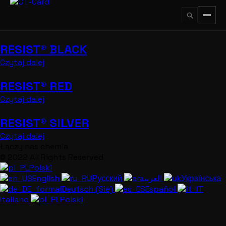
Przejdź
do
treści
RESIST® BLACK
↵
ESC
Czytaj dalej
RESIST® RED
Czytaj dalej
RESIST® SILVER
Czytaj dalej
Łączy nas chemia
© 2022 All Rights Reserved
Polski
English
Русский
العربية
Українська
Deutsch (Sie)
Español
Italiano
Polski