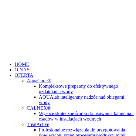
Przejdź
do
treści
HOME
O NAS
OFERTA
AquaCode®
Kompleksowe preparaty do efektywnego
uzdatniania wody
AQUAlab inteligentny nadzór nad obiegami
wody
CALNEX®
Wysoce skuteczne środki do usuwania kamienia i
osadów w instalacjach wodnych
TreatActive
Profesjonalne rozwiązania do przygotowania
powierzchni przed procesami produkcyjnymi