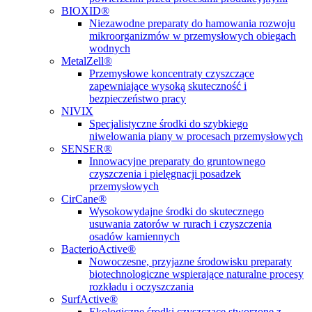
BIOXID®
Niezawodne preparaty do hamowania rozwoju
mikroorganizmów w przemysłowych obiegach
wodnych
MetalZell®
Przemysłowe koncentraty czyszczące
zapewniające wysoką skuteczność i
bezpieczeństwo pracy
NIVIX
Specjalistyczne środki do szybkiego
niwelowania piany w procesach przemysłowych
SENSER®
Innowacyjne preparaty do gruntownego
czyszczenia i pielęgnacji posadzek
przemysłowych
CirCane®
Wysokowydajne środki do skutecznego
usuwania zatorów w rurach i czyszczenia
osadów kamiennych
BacterioActive®
Nowoczesne, przyjazne środowisku preparaty
biotechnologiczne wspierające naturalne procesy
rozkładu i oczyszczania
SurfActive®
Ekologiczne środki czyszczące stworzone z