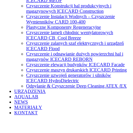
ICECARD MEOF
Czyszczenie Konstrukcji hal produkcyjnych i
magazynowych ICECARD Construction
Czyszczenie Instalacji Wodnych – Czyszczenie
Wymienników CARD 100-400
Plastyczne Komponenty Regeneracyjne
Czyszczenie lameli chłodnic wentylatorowych
ICECARD CB Cool Breeze
Czyszczenie zalanych szaf elektrycznych i urządzeń
ICECARD Flood
Czyszczenie i odnawianie dużych powierzchni hal i
magazynów ICECARD REBORN
Czyszczenie elewacji budynków ICECARD Facade
Czyszczenie maszyn drukarskich ICECARD Printing
Czyszczenie uzwojeń generatorów i silników
ICECARD HydroDielectric
Odpylanie & Czyszczenie Deep Cleaning ATEX /EX
URZĄDZENIA
AQUALAB
NEWS
MATERIAŁY
KONTAKT