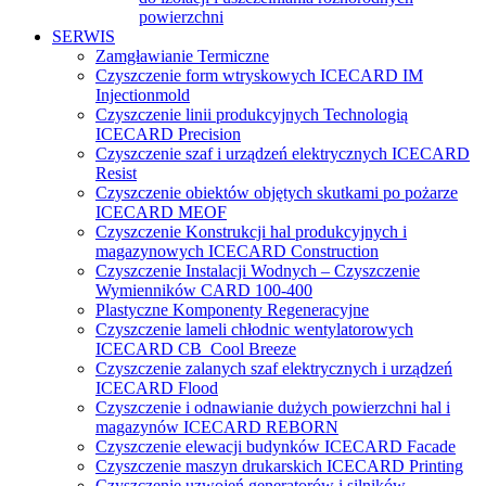
powierzchni
SERWIS
Zamgławianie Termiczne
Czyszczenie form wtryskowych ICECARD IM
Injectionmold
Czyszczenie linii produkcyjnych Technologią
ICECARD Precision
Czyszczenie szaf i urządzeń elektrycznych ICECARD
Resist
Czyszczenie obiektów objętych skutkami po pożarze
ICECARD MEOF
Czyszczenie Konstrukcji hal produkcyjnych i
magazynowych ICECARD Construction
Czyszczenie Instalacji Wodnych – Czyszczenie
Wymienników CARD 100-400
Plastyczne Komponenty Regeneracyjne
Czyszczenie lameli chłodnic wentylatorowych
ICECARD CB Cool Breeze
Czyszczenie zalanych szaf elektrycznych i urządzeń
ICECARD Flood
Czyszczenie i odnawianie dużych powierzchni hal i
magazynów ICECARD REBORN
Czyszczenie elewacji budynków ICECARD Facade
Czyszczenie maszyn drukarskich ICECARD Printing
Czyszczenie uzwojeń generatorów i silników