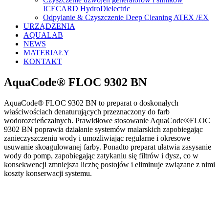
ICECARD HydroDielectric
Odpylanie & Czyszczenie Deep Cleaning ATEX /EX
URZĄDZENIA
AQUALAB
NEWS
MATERIAŁY
KONTAKT
AquaCode® FLOC 9302 BN
AquaCode® FLOC 9302 BN to preparat o doskonałych
właściwościach denaturujących przeznaczony do farb
wodorozcieńczalnych. Prawidłowe stosowanie AquaCode®FLOC
9302 BN poprawia działanie systemów malarskich zapobiegając
zanieczyszczeniu wody i umożliwiając regularne i okresowe
usuwanie skoagulowanej farby. Ponadto preparat ułatwia zasysanie
wody do pomp, zapobiegając zatykaniu się filtrów i dysz, co w
konsekwencji zmniejsza liczbę postojów i eliminuje związane z nimi
koszty konserwacji systemu.