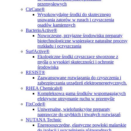
przemysłowych
CirCane®
Wysokowydajne środki do skutecznego
usuwania zatorów w rurach i czyszczenia
osadów kamiennych
BacterioActive®
Nowoczesne, przyjazne środowisku preparaty
biotechnologiczne wspierające naturalne procesy
rozkładu i oczyszczania
SurfActive®
Ekologiczne środki czyszczące stworzone z
myślą o wysokiej skuteczności i ochronie
środowiska
RESIST®
Zaawansowane rozwiązania do czyszczenia i
zabezpieczania urządzeń elektroenergetycznych.
RHEA Chemicals®
Kompleksowa gama środków wspomagających
efektywne utrzymanie ruchu w przemyśle
FixCode®
Uniwersalne, wielofunkcyjne preparaty
naprawcze do szybkich i trwałych rozwiązań
NUTANA Technic
Energooszczędne, elastyczne powłoki malarskie
do izolacji i uszczelniania różnorodnych