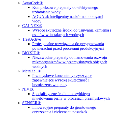
AquaCode®
Kompleksowe preparaty do efektywnego
uzdatniania wody
AQUAlab inteligentny nadzór nad obiegami
wody
CALNEX®
Wysoce skuteczne środki do usuwania kamienia i
osadów w instalacjach wodnych
TreatActive
Profesjonalne rozwiązania do przygotowania
powierzchni przed procesami produkcyjnymi
BIOXID®
Niezawodne preparaty do hamowania rozwoju
mikroorganizmów w przemysłowych obiegach
wodnych
MetalZell®
Przemysłowe koncentraty czyszczące
zapewniające wysoką skuteczność i
bezpieczeństwo pracy
NIVIX
Specjalistyczne środki do szybkiego
niwelowania piany w procesach przemysłowych
SENSER®
Innowacyjne preparaty do gruntownego
czyszczenia i pielęgnacji posadzek