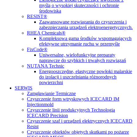
myślą o wysokiej skuteczności i ochronie
środowiska
RESIST®
Zaawansowane rozwiązania do czyszczenia i
zabezpieczania urządzeń elektroenergetycznych.
RHEA Chemicals®
Kompleksowa gama środków wspomagających
efektywne utrzymanie ruchu w przemyśle
FixCode®
Uniwersalne, wielofunkcyjne preparaty
naprawcze do szybkich i trwałych rozwiązań
NUTANA Technic
Energooszczędne, elastyczne powłoki malarskie
do izolacji i uszczelniania różnorodnych
powierzchni
SERWIS
Zamgławianie Termiczne
Czyszczenie form wtryskowych ICECARD IM
Injectionmold
Czyszczenie linii produkcyjnych Technologią
ICECARD Precision
Czyszczenie szaf i urządzeń elektrycznych ICECARD
Resist
Czyszczenie obiektów objętych skutkami po pożarze