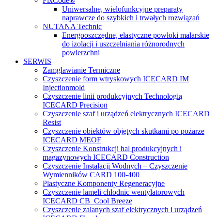
FixCode®
Uniwersalne, wielofunkcyjne preparaty
naprawcze do szybkich i trwałych rozwiązań
NUTANA Technic
Energooszczędne, elastyczne powłoki malarskie
do izolacji i uszczelniania różnorodnych
powierzchni
SERWIS
Zamgławianie Termiczne
Czyszczenie form wtryskowych ICECARD IM
Injectionmold
Czyszczenie linii produkcyjnych Technologią
ICECARD Precision
Czyszczenie szaf i urządzeń elektrycznych ICECARD
Resist
Czyszczenie obiektów objętych skutkami po pożarze
ICECARD MEOF
Czyszczenie Konstrukcji hal produkcyjnych i
magazynowych ICECARD Construction
Czyszczenie Instalacji Wodnych – Czyszczenie
Wymienników CARD 100-400
Plastyczne Komponenty Regeneracyjne
Czyszczenie lameli chłodnic wentylatorowych
ICECARD CB Cool Breeze
Czyszczenie zalanych szaf elektrycznych i urządzeń