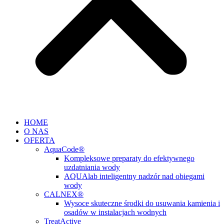
HOME
O NAS
OFERTA
AquaCode®
Kompleksowe preparaty do efektywnego
uzdatniania wody
AQUAlab inteligentny nadzór nad obiegami
wody
CALNEX®
Wysoce skuteczne środki do usuwania kamienia i
osadów w instalacjach wodnych
TreatActive