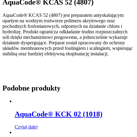
AquaCode® KCAS 52 (4807)
AquaCode® KCAS 52 (4807) jest preparatem antyskalującym
opartym na wodnym roztworze polimeru akrylowego oraz
pochodnych fosfonianowych, odpornych na działanie chloru i
hydrolizę. Produkt ogranicza odkładanie trudno rozpuszczalnych
soli dzięki mechanizmowi progowemu, a jednocześnie wykazuje
działanie dyspergujące. Preparat został opracowany do ochrony
układów membranowych przed foulingiem i scalingiem, wspierając
stabilną oraz bardziej efektywną eksploatację instalacji.
Podobne produkty
AquaCode® KCK 02 (1018)
Czytaj dalej