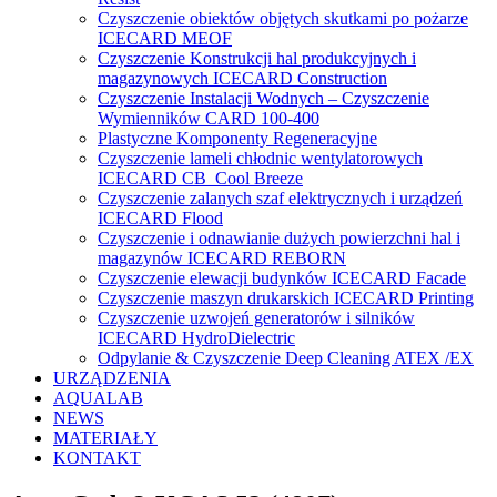
Czyszczenie obiektów objętych skutkami po pożarze
ICECARD MEOF
Czyszczenie Konstrukcji hal produkcyjnych i
magazynowych ICECARD Construction
Czyszczenie Instalacji Wodnych – Czyszczenie
Wymienników CARD 100-400
Plastyczne Komponenty Regeneracyjne
Czyszczenie lameli chłodnic wentylatorowych
ICECARD CB Cool Breeze
Czyszczenie zalanych szaf elektrycznych i urządzeń
ICECARD Flood
Czyszczenie i odnawianie dużych powierzchni hal i
magazynów ICECARD REBORN
Czyszczenie elewacji budynków ICECARD Facade
Czyszczenie maszyn drukarskich ICECARD Printing
Czyszczenie uzwojeń generatorów i silników
ICECARD HydroDielectric
Odpylanie & Czyszczenie Deep Cleaning ATEX /EX
URZĄDZENIA
AQUALAB
NEWS
MATERIAŁY
KONTAKT