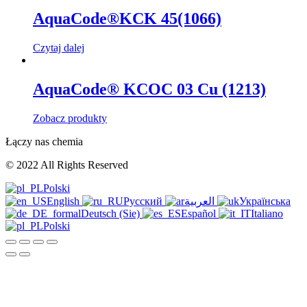
AquaCode®KCK 45(1066)
Czytaj dalej
AquaCode® KCOC 03 Cu (1213)
Zobacz produkty
Łączy nas chemia
© 2022 All Rights Reserved
Polski
English
Русский
العربية
Українська
Deutsch (Sie)
Español
Italiano
Polski