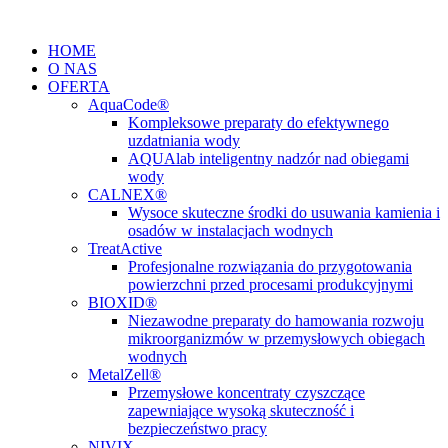
Przejdź
do
HOME
treści
O NAS
OFERTA
AquaCode®
Kompleksowe preparaty do efektywnego
uzdatniania wody
AQUAlab inteligentny nadzór nad obiegami
wody
CALNEX®
Wysoce skuteczne środki do usuwania kamienia i
osadów w instalacjach wodnych
TreatActive
Profesjonalne rozwiązania do przygotowania
powierzchni przed procesami produkcyjnymi
BIOXID®
Niezawodne preparaty do hamowania rozwoju
mikroorganizmów w przemysłowych obiegach
wodnych
MetalZell®
Przemysłowe koncentraty czyszczące
zapewniające wysoką skuteczność i
bezpieczeństwo pracy
NIVIX