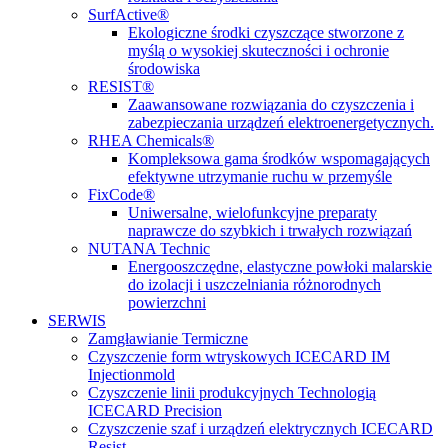
SurfActive®
Ekologiczne środki czyszczące stworzone z
myślą o wysokiej skuteczności i ochronie
środowiska
RESIST®
Zaawansowane rozwiązania do czyszczenia i
zabezpieczania urządzeń elektroenergetycznych.
RHEA Chemicals®
Kompleksowa gama środków wspomagających
efektywne utrzymanie ruchu w przemyśle
FixCode®
Uniwersalne, wielofunkcyjne preparaty
naprawcze do szybkich i trwałych rozwiązań
NUTANA Technic
Energooszczędne, elastyczne powłoki malarskie
do izolacji i uszczelniania różnorodnych
powierzchni
SERWIS
Zamgławianie Termiczne
Czyszczenie form wtryskowych ICECARD IM
Injectionmold
Czyszczenie linii produkcyjnych Technologią
ICECARD Precision
Czyszczenie szaf i urządzeń elektrycznych ICECARD
Resist