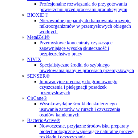
Profesjonalne rozwiązania do przygotowania
powierzchni przed procesami produkcyjnymi
BIOXID®
Niezawodne preparaty do hamowania rozwoju
mikroorganizmów w przemysłowych obiegach
wodnych
MetalZell®
Przemysłowe koncentraty czyszczące
zapewniające wysoką skuteczność i
bezpieczeństwo pracy
NIVIX
Specjalistyczne środki do szybkiego
niwelowania piany w procesach przemysłowych
SENSER®
Innowacyjne preparaty do gruntownego
czyszczenia i pielęgnacji posadzek
przemysłowych
CirCane®
Wysokowydajne środki do skutecznego
usuwania zatorów w rurach i czyszczenia
osadów kamiennych
BacterioActive®
Nowoczesne, przyjazne środowisku preparaty
biotechnologiczne wspierające naturalne procesy
rozkładu i oczyszczania