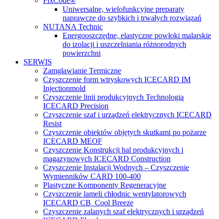
FixCode®
Uniwersalne, wielofunkcyjne preparaty
naprawcze do szybkich i trwałych rozwiązań
NUTANA Technic
Energooszczędne, elastyczne powłoki malarskie
do izolacji i uszczelniania różnorodnych
powierzchni
SERWIS
Zamgławianie Termiczne
Czyszczenie form wtryskowych ICECARD IM
Injectionmold
Czyszczenie linii produkcyjnych Technologią
ICECARD Precision
Czyszczenie szaf i urządzeń elektrycznych ICECARD
Resist
Czyszczenie obiektów objętych skutkami po pożarze
ICECARD MEOF
Czyszczenie Konstrukcji hal produkcyjnych i
magazynowych ICECARD Construction
Czyszczenie Instalacji Wodnych – Czyszczenie
Wymienników CARD 100-400
Plastyczne Komponenty Regeneracyjne
Czyszczenie lameli chłodnic wentylatorowych
ICECARD CB Cool Breeze
Czyszczenie zalanych szaf elektrycznych i urządzeń