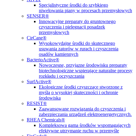
Specjalistyczne środki do szybkiego
niwelowania piany w procesach przemysłowych
SENSER®
Innowacyjne preparaty do gruntownego
czyszczenia i pielęgnacji posadzek
przemysłowych
CirCane®
Wysokowydajne środki do skutecznego
usuwania zatorów w rurach i czyszczenia
osadów kamiennych
BacterioActive®
Nowoczesne, przyjazne środowisku preparaty
biotechnologiczne wspierające naturalne procesy
rozkładu i oczyszczania
SurfActive®
Ekologiczne środki czyszczące stworzone z
myślą o wysokiej skuteczności i ochronie
środowiska
RESIST®
Zaawansowane rozwiązania do czyszczenia i
zabezpieczania urządzeń elektroenergetycznych.
RHEA Chemicals®
Kompleksowa gama środków wspomagających
efektywne utrzymanie ruchu w przemyśle