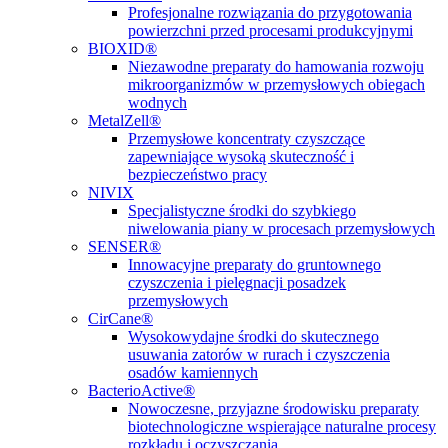
Profesjonalne rozwiązania do przygotowania
powierzchni przed procesami produkcyjnymi
BIOXID®
Niezawodne preparaty do hamowania rozwoju
mikroorganizmów w przemysłowych obiegach
wodnych
MetalZell®
Przemysłowe koncentraty czyszczące
zapewniające wysoką skuteczność i
bezpieczeństwo pracy
NIVIX
Specjalistyczne środki do szybkiego
niwelowania piany w procesach przemysłowych
SENSER®
Innowacyjne preparaty do gruntownego
czyszczenia i pielęgnacji posadzek
przemysłowych
CirCane®
Wysokowydajne środki do skutecznego
usuwania zatorów w rurach i czyszczenia
osadów kamiennych
BacterioActive®
Nowoczesne, przyjazne środowisku preparaty
biotechnologiczne wspierające naturalne procesy
rozkładu i oczyszczania