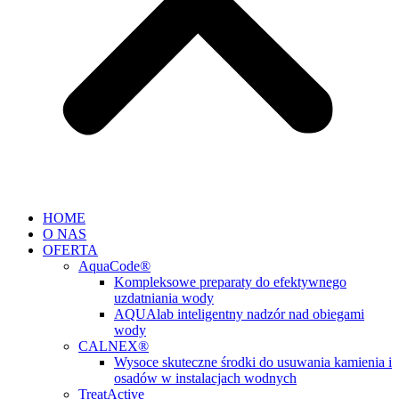
HOME
O NAS
OFERTA
AquaCode®
Kompleksowe preparaty do efektywnego
uzdatniania wody
AQUAlab inteligentny nadzór nad obiegami
wody
CALNEX®
Wysoce skuteczne środki do usuwania kamienia i
osadów w instalacjach wodnych
TreatActive