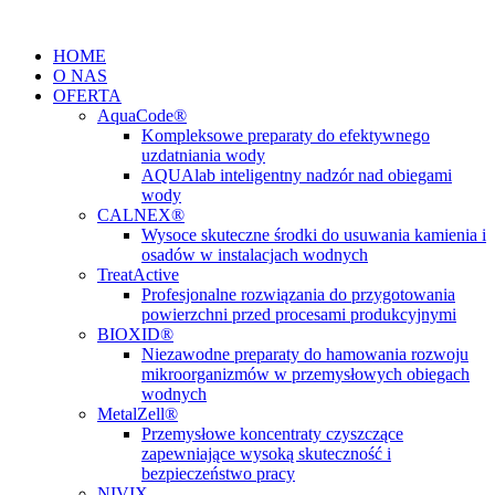
Przejdź
do
HOME
treści
O NAS
OFERTA
AquaCode®
Kompleksowe preparaty do efektywnego
uzdatniania wody
AQUAlab inteligentny nadzór nad obiegami
wody
CALNEX®
Wysoce skuteczne środki do usuwania kamienia i
osadów w instalacjach wodnych
TreatActive
Profesjonalne rozwiązania do przygotowania
powierzchni przed procesami produkcyjnymi
BIOXID®
Niezawodne preparaty do hamowania rozwoju
mikroorganizmów w przemysłowych obiegach
wodnych
MetalZell®
Przemysłowe koncentraty czyszczące
zapewniające wysoką skuteczność i
bezpieczeństwo pracy
NIVIX