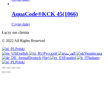
AquaCode®KCK 45(1066)
Czytaj dalej
Łączy nas chemia
© 2022 All Rights Reserved
Polski
English
Русский
العربية
Українська
Deutsch (Sie)
Español
Italiano
Polski