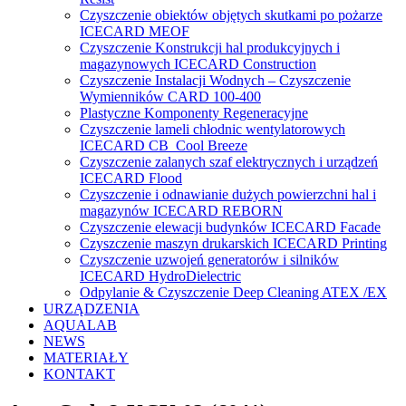
Czyszczenie obiektów objętych skutkami po pożarze
ICECARD MEOF
Czyszczenie Konstrukcji hal produkcyjnych i
magazynowych ICECARD Construction
Czyszczenie Instalacji Wodnych – Czyszczenie
Wymienników CARD 100-400
Plastyczne Komponenty Regeneracyjne
Czyszczenie lameli chłodnic wentylatorowych
ICECARD CB Cool Breeze
Czyszczenie zalanych szaf elektrycznych i urządzeń
ICECARD Flood
Czyszczenie i odnawianie dużych powierzchni hal i
magazynów ICECARD REBORN
Czyszczenie elewacji budynków ICECARD Facade
Czyszczenie maszyn drukarskich ICECARD Printing
Czyszczenie uzwojeń generatorów i silników
ICECARD HydroDielectric
Odpylanie & Czyszczenie Deep Cleaning ATEX /EX
URZĄDZENIA
AQUALAB
NEWS
MATERIAŁY
KONTAKT