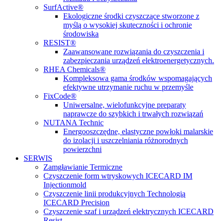
SurfActive®
Ekologiczne środki czyszczące stworzone z
myślą o wysokiej skuteczności i ochronie
środowiska
RESIST®
Zaawansowane rozwiązania do czyszczenia i
zabezpieczania urządzeń elektroenergetycznych.
RHEA Chemicals®
Kompleksowa gama środków wspomagających
efektywne utrzymanie ruchu w przemyśle
FixCode®
Uniwersalne, wielofunkcyjne preparaty
naprawcze do szybkich i trwałych rozwiązań
NUTANA Technic
Energooszczędne, elastyczne powłoki malarskie
do izolacji i uszczelniania różnorodnych
powierzchni
SERWIS
Zamgławianie Termiczne
Czyszczenie form wtryskowych ICECARD IM
Injectionmold
Czyszczenie linii produkcyjnych Technologią
ICECARD Precision
Czyszczenie szaf i urządzeń elektrycznych ICECARD
Resist