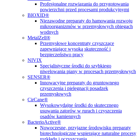
Profesjonalne rozwiązania do przygotowania
powierzchni przed procesami produkcyjnymi
BIOXID®
Niezawodne preparaty do hamowania rozwoju
mikroorganizmów w przemysłowych obiegach
wodnych
MetalZell®
Przemysłowe koncentraty czyszczące
zapewniające wysoką skuteczność i
bezpieczeństwo pracy
NIVIX
Specjalistyczne środki do szybkiego
niwelowania piany w procesach przemysłowych
SENSER®
Innowacyjne preparaty do gruntownego
czyszczenia i pielęgnacji posadzek
przemysłowych
CirCane®
Wysokowydajne środki do skutecznego
usuwania zatorów w rurach i czyszczenia
osadów kamiennych
BacterioActive®
Nowoczesne, przyjazne środowisku preparaty
biotechnologiczne wspierające naturalne procesy
rozkładu i oczyszczania