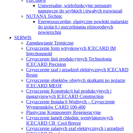
FixCode®
Uniwersalne, wielofunkcyjne preparaty
naprawcze do szybkich i trwałych rozwiązań
NUTANA Technic
Energooszczędne, elastyczne powłoki malarskie
do izolacji i uszczelniania różnorodnych
powierzchni
SERWIS
Zamgławianie Termiczne
Czyszczenie form wtryskowych ICECARD IM
Injectionmold
Czyszczenie linii produkcyjnych Technologią
ICECARD Precision
Czyszczenie szaf i urządzeń elektrycznych ICECARD
Resist
Czyszczenie obiektów objętych skutkami po pożarze
ICECARD MEOF
Czyszczenie Konstrukcji hal produkcyjnych i
magazynowych ICECARD Construction
Czyszczenie Instalacji Wodnych – Czyszczenie
Wymienników CARD 100-400
Plastyczne Komponenty Regeneracyjne
Czyszczenie lameli chłodnic wentylatorowych
ICECARD CB Cool Breeze
Czyszczenie zalanych szaf elektrycznych i urządzeń