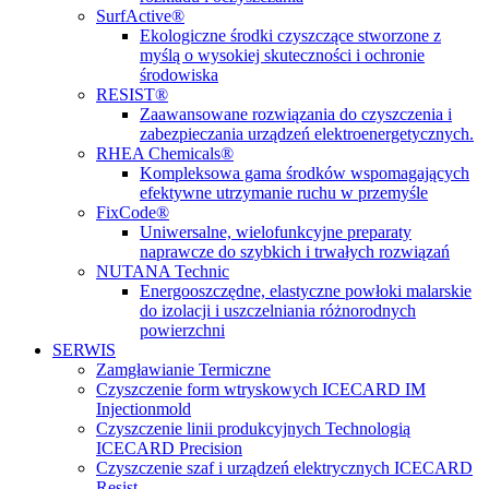
SurfActive®
Ekologiczne środki czyszczące stworzone z
myślą o wysokiej skuteczności i ochronie
środowiska
RESIST®
Zaawansowane rozwiązania do czyszczenia i
zabezpieczania urządzeń elektroenergetycznych.
RHEA Chemicals®
Kompleksowa gama środków wspomagających
efektywne utrzymanie ruchu w przemyśle
FixCode®
Uniwersalne, wielofunkcyjne preparaty
naprawcze do szybkich i trwałych rozwiązań
NUTANA Technic
Energooszczędne, elastyczne powłoki malarskie
do izolacji i uszczelniania różnorodnych
powierzchni
SERWIS
Zamgławianie Termiczne
Czyszczenie form wtryskowych ICECARD IM
Injectionmold
Czyszczenie linii produkcyjnych Technologią
ICECARD Precision
Czyszczenie szaf i urządzeń elektrycznych ICECARD
Resist