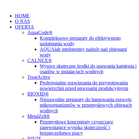
Przejdź
do
HOME
treści
O NAS
OFERTA
AquaCode®
Kompleksowe preparaty do efektywnego
uzdatniania wody
AQUAlab inteligentny nadzór nad obiegami
wody
CALNEX®
Wysoce skuteczne środki do usuwania kamienia i
osadów w instalacjach wodnych
TreatActive
Profesjonalne rozwiązania do przygotowania
powierzchni przed procesami produkcyjnymi
BIOXID®
Niezawodne preparaty do hamowania rozwoju
mikroorganizmów w przemysłowych obiegach
wodnych
MetalZell®
Przemysłowe koncentraty czyszczące
zapewniające wysoką skuteczność i
bezpieczeństwo pracy
NIVIX