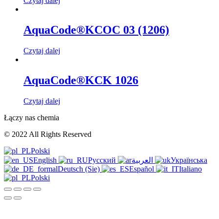
Czytaj dalej
AquaCode®KCOC 03 (1206)
Czytaj dalej
AquaCode®KCK 1026
Czytaj dalej
Łączy nas chemia
© 2022 All Rights Reserved
Polski
English
Русский
العربية
Українська
Deutsch (Sie)
Español
Italiano
Polski