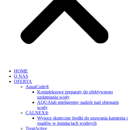
HOME
O NAS
OFERTA
AquaCode®
Kompleksowe preparaty do efektywnego
uzdatniania wody
AQUAlab inteligentny nadzór nad obiegami
wody
CALNEX®
Wysoce skuteczne środki do usuwania kamienia i
osadów w instalacjach wodnych
TreatActive