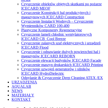
Czyszczenie obiektów objętych skutkami po pożarze
ICECARD MEOF
Czyszczenie Konstrukcji hal produkcyjnych i
magazynowych ICECARD Construction
Czyszczenie Instalacji Wodnych – Czyszczenie
Wymienników CARD 100-400
Plastyczne Komponenty Regeneracyjne
Czyszczenie lameli chłodnic wentylatorowych
ICECARD CB Cool Breeze
Czyszczenie zalanych szaf elektrycznych i urządzeń
ICECARD Flood
Czyszczenie i odnawianie dużych powierzchni hal i
magazynów ICECARD REBORN
Czyszczenie elewacji budynków ICECARD Facade
Czyszczenie maszyn drukarskich ICECARD Printing
Czyszczenie uzwojeń generatorów i silników
ICECARD HydroDielectric
Odpylanie & Czyszczenie Deep Cleaning ATEX /EX
URZĄDZENIA
AQUALAB
NEWS
MATERIAŁY
KONTAKT