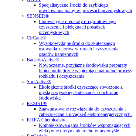
Specjalistyczne środki do szybkiego
niwelowania piany w procesach przemysłowych
SENSER®
Innowacyjne preparaty do gruntownego
czyszczenia i pielęgnacji posadzek
przemysłowych
CirCane®
Wysokowydajne środki do skutecznego
usuwania zatorów w rurach i czyszczenia
osadów kamiennych
BacterioActive®
Nowoczesne, przyjazne środowisku preparaty
biotechnologiczne wspierające naturalne procesy
rozkładu i oczyszczania
SurfActive®
Ekologiczne środki czyszczące stworzone z
myślą o wysokiej skuteczności i ochronie
środowiska
RESIST®
Zaawansowane rozwiązania do czyszczenia i
zabezpieczania urządzeń elektroenergetycznych.
RHEA Chemicals®
Kompleksowa gama środków wspomagających
efektywne utrzymanie ruchu w przemyśle