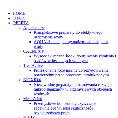
Przejdź
do
HOME
treści
O NAS
OFERTA
AquaCode®
Kompleksowe preparaty do efektywnego
uzdatniania wody
AQUAlab inteligentny nadzór nad obiegami
wody
CALNEX®
Wysoce skuteczne środki do usuwania kamienia i
osadów w instalacjach wodnych
TreatActive
Profesjonalne rozwiązania do przygotowania
powierzchni przed procesami produkcyjnymi
BIOXID®
Niezawodne preparaty do hamowania rozwoju
mikroorganizmów w przemysłowych obiegach
wodnych
MetalZell®
Przemysłowe koncentraty czyszczące
zapewniające wysoką skuteczność i
bezpieczeństwo pracy
NIVIX