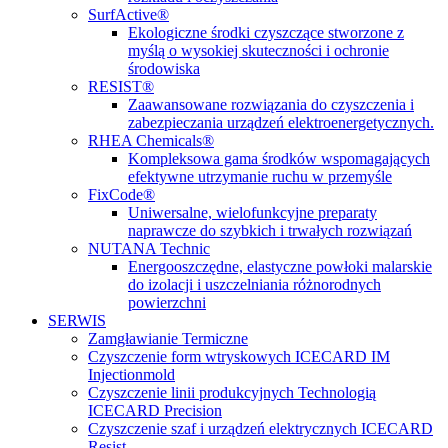
SurfActive®
Ekologiczne środki czyszczące stworzone z
myślą o wysokiej skuteczności i ochronie
środowiska
RESIST®
Zaawansowane rozwiązania do czyszczenia i
zabezpieczania urządzeń elektroenergetycznych.
RHEA Chemicals®
Kompleksowa gama środków wspomagających
efektywne utrzymanie ruchu w przemyśle
FixCode®
Uniwersalne, wielofunkcyjne preparaty
naprawcze do szybkich i trwałych rozwiązań
NUTANA Technic
Energooszczędne, elastyczne powłoki malarskie
do izolacji i uszczelniania różnorodnych
powierzchni
SERWIS
Zamgławianie Termiczne
Czyszczenie form wtryskowych ICECARD IM
Injectionmold
Czyszczenie linii produkcyjnych Technologią
ICECARD Precision
Czyszczenie szaf i urządzeń elektrycznych ICECARD
Resist