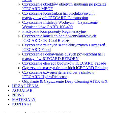
Czyszczenie obiektów objętych skutkami po pożarze
ICECARD MEOF
Czyszczenie Konstrukcji hal produkcyjnych i
magazynowych ICECARD Construction
Czyszczenie Instalacji Wodnych – Czyszczenie
Wymienników CARD 100-400
Plastyczne Komponenty Regeneracyjne
Czyszczenie lameli chłodnic wentylatorowych
ICECARD CB Cool Breeze
Czyszczenie zalanych szaf elektrycznych i urządzeń
ICECARD Flood
Czyszczenie i odnawianie dużych powierzchni hal i
magazynów ICECARD REBORN
Czyszczenie elewacji budynków ICECARD Facade
Czyszczenie maszyn drukarskich ICECARD Printing
Czyszczenie uzwojeń generatorów i silników
ICECARD HydroDielectric
Odpylanie & Czyszczenie Deep Cleaning ATEX /EX
URZĄDZENIA
AQUALAB
NEWS
MATERIAŁY
KONTAKT