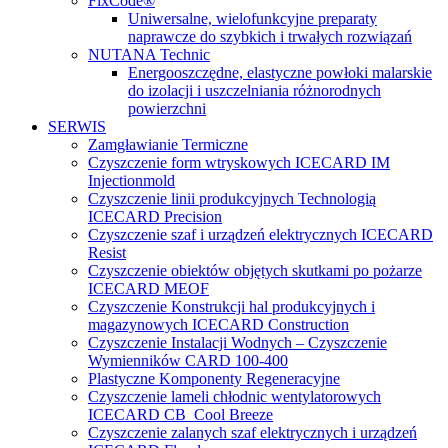
FixCode®
Uniwersalne, wielofunkcyjne preparaty
naprawcze do szybkich i trwałych rozwiązań
NUTANA Technic
Energooszczędne, elastyczne powłoki malarskie
do izolacji i uszczelniania różnorodnych
powierzchni
SERWIS
Zamgławianie Termiczne
Czyszczenie form wtryskowych ICECARD IM
Injectionmold
Czyszczenie linii produkcyjnych Technologią
ICECARD Precision
Czyszczenie szaf i urządzeń elektrycznych ICECARD
Resist
Czyszczenie obiektów objętych skutkami po pożarze
ICECARD MEOF
Czyszczenie Konstrukcji hal produkcyjnych i
magazynowych ICECARD Construction
Czyszczenie Instalacji Wodnych – Czyszczenie
Wymienników CARD 100-400
Plastyczne Komponenty Regeneracyjne
Czyszczenie lameli chłodnic wentylatorowych
ICECARD CB Cool Breeze
Czyszczenie zalanych szaf elektrycznych i urządzeń