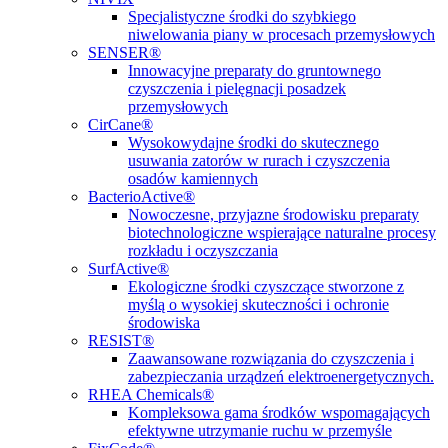
Specjalistyczne środki do szybkiego
niwelowania piany w procesach przemysłowych
SENSER®
Innowacyjne preparaty do gruntownego
czyszczenia i pielęgnacji posadzek
przemysłowych
CirCane®
Wysokowydajne środki do skutecznego
usuwania zatorów w rurach i czyszczenia
osadów kamiennych
BacterioActive®
Nowoczesne, przyjazne środowisku preparaty
biotechnologiczne wspierające naturalne procesy
rozkładu i oczyszczania
SurfActive®
Ekologiczne środki czyszczące stworzone z
myślą o wysokiej skuteczności i ochronie
środowiska
RESIST®
Zaawansowane rozwiązania do czyszczenia i
zabezpieczania urządzeń elektroenergetycznych.
RHEA Chemicals®
Kompleksowa gama środków wspomagających
efektywne utrzymanie ruchu w przemyśle