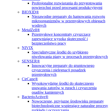
Profesjonalne rozwiązania do przygotowania
powierzchni przed procesami produkcyjnymi
BIOXID®
Niezawodne preparaty do hamowania rozwoju
mikroorganizmów w przemysłowych obiegach
wodnych
MetalZell®
Przemysłowe koncentraty czyszczące
zapewniające wysoką skuteczność i
bezpieczeństwo pracy
NIVIX
Specjalistyczne środki do szybkiego
niwelowania piany w procesach przemysłowych
SENSER®
Innowacyjne preparaty do gruntownego
czyszczenia i pielęgnacji posadzek
przemysłowych
CirCane®
Wysokowydajne środki do skutecznego
usuwania zatorów w rurach i czyszczenia
osadów kamiennych
BacterioActive®
Nowoczesne, przyjazne środowisku preparaty
biotechnologiczne wspierające naturalne procesy
rozkładu i oczyszczania