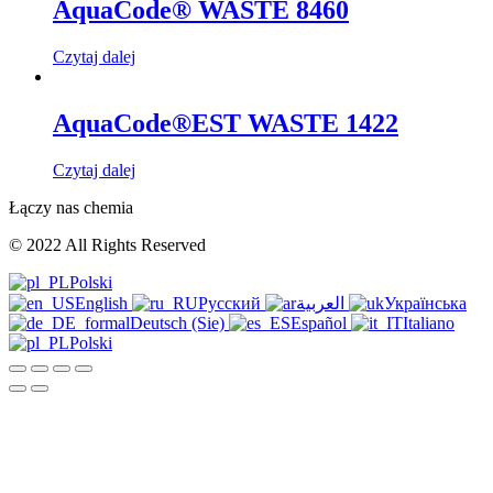
AquaCode® WASTE 8460
Czytaj dalej
AquaCode®EST WASTE 1422
Czytaj dalej
Łączy nas chemia
© 2022 All Rights Reserved
Polski
English
Русский
العربية
Українська
Deutsch (Sie)
Español
Italiano
Polski