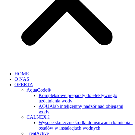
HOME
O NAS
OFERTA
AquaCode®
Kompleksowe preparaty do efektywnego
uzdatniania wody
AQUAlab inteligentny nadzór nad obiegami
wody
CALNEX®
Wysoce skuteczne środki do usuwania kamienia i
osadów w instalacjach wodnych
TreatActive