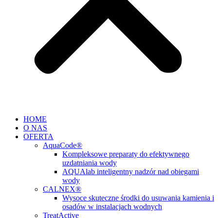
HOME
O NAS
OFERTA
AquaCode®
Kompleksowe preparaty do efektywnego
uzdatniania wody
AQUAlab inteligentny nadzór nad obiegami
wody
CALNEX®
Wysoce skuteczne środki do usuwania kamienia i
osadów w instalacjach wodnych
TreatActive