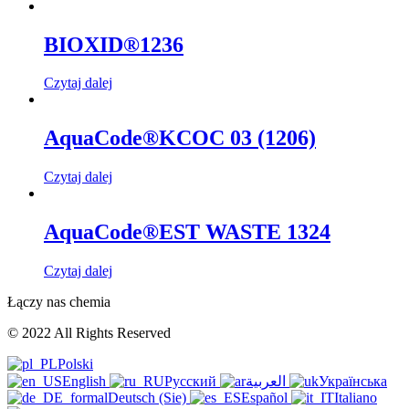
BIOXID®1236
Czytaj dalej
AquaCode®KCOC 03 (1206)
Czytaj dalej
AquaCode®EST WASTE 1324
Czytaj dalej
Łączy nas chemia
© 2022 All Rights Reserved
Polski
English
Русский
العربية
Українська
Deutsch (Sie)
Español
Italiano