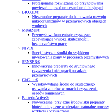
Profesjonalne rozwiązania do przygotowania
powierzchni przed procesami produkcyjnymi
BIOXID®
Niezawodne preparaty do hamowania rozwoju
mikroorganizmów w przemysłowych obiegach
wodnych
MetalZell®
Przemysłowe koncentraty czyszczące
zapewniające wysoką skuteczność i
bezpieczeństwo pracy
NIVIX
Specjalistyczne środki do szybkiego
niwelowania piany w procesach przemysłowych
SENSER®
Innowacyjne preparaty do gruntownego
czyszczenia i pielęgnacji posadzek
przemysłowych
CirCane®
Wysokowydajne środki do skutecznego
usuwania zatorów w rurach i czyszczenia
osadów kamiennych
BacterioActive®
Nowoczesne, przyjazne środowisku preparaty
biotechnologiczne wspierające naturalne procesy
rozkładu i oczyszczania