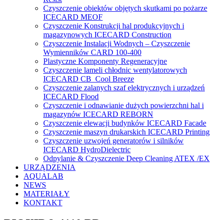
Czyszczenie obiektów objętych skutkami po pożarze
ICECARD MEOF
Czyszczenie Konstrukcji hal produkcyjnych i
magazynowych ICECARD Construction
Czyszczenie Instalacji Wodnych – Czyszczenie
Wymienników CARD 100-400
Plastyczne Komponenty Regeneracyjne
Czyszczenie lameli chłodnic wentylatorowych
ICECARD CB Cool Breeze
Czyszczenie zalanych szaf elektrycznych i urządzeń
ICECARD Flood
Czyszczenie i odnawianie dużych powierzchni hal i
magazynów ICECARD REBORN
Czyszczenie elewacji budynków ICECARD Facade
Czyszczenie maszyn drukarskich ICECARD Printing
Czyszczenie uzwojeń generatorów i silników
ICECARD HydroDielectric
Odpylanie & Czyszczenie Deep Cleaning ATEX /EX
URZĄDZENIA
AQUALAB
NEWS
MATERIAŁY
KONTAKT