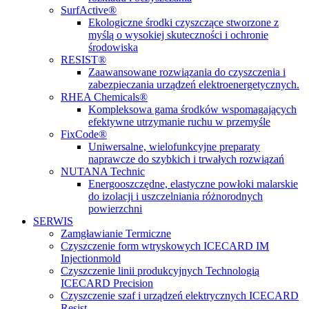
SurfActive®
Ekologiczne środki czyszczące stworzone z
myślą o wysokiej skuteczności i ochronie
środowiska
RESIST®
Zaawansowane rozwiązania do czyszczenia i
zabezpieczania urządzeń elektroenergetycznych.
RHEA Chemicals®
Kompleksowa gama środków wspomagających
efektywne utrzymanie ruchu w przemyśle
FixCode®
Uniwersalne, wielofunkcyjne preparaty
naprawcze do szybkich i trwałych rozwiązań
NUTANA Technic
Energooszczędne, elastyczne powłoki malarskie
do izolacji i uszczelniania różnorodnych
powierzchni
SERWIS
Zamgławianie Termiczne
Czyszczenie form wtryskowych ICECARD IM
Injectionmold
Czyszczenie linii produkcyjnych Technologią
ICECARD Precision
Czyszczenie szaf i urządzeń elektrycznych ICECARD
Resist