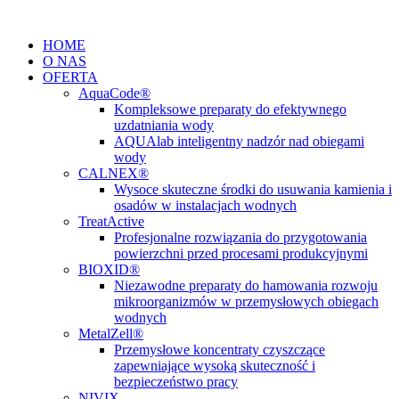
Przejdź
do
HOME
treści
O NAS
OFERTA
AquaCode®
Kompleksowe preparaty do efektywnego
uzdatniania wody
AQUAlab inteligentny nadzór nad obiegami
wody
CALNEX®
Wysoce skuteczne środki do usuwania kamienia i
osadów w instalacjach wodnych
TreatActive
Profesjonalne rozwiązania do przygotowania
powierzchni przed procesami produkcyjnymi
BIOXID®
Niezawodne preparaty do hamowania rozwoju
mikroorganizmów w przemysłowych obiegach
wodnych
MetalZell®
Przemysłowe koncentraty czyszczące
zapewniające wysoką skuteczność i
bezpieczeństwo pracy
NIVIX