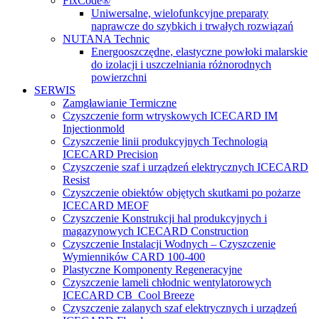
FixCode®
Uniwersalne, wielofunkcyjne preparaty
naprawcze do szybkich i trwałych rozwiązań
NUTANA Technic
Energooszczędne, elastyczne powłoki malarskie
do izolacji i uszczelniania różnorodnych
powierzchni
SERWIS
Zamgławianie Termiczne
Czyszczenie form wtryskowych ICECARD IM
Injectionmold
Czyszczenie linii produkcyjnych Technologią
ICECARD Precision
Czyszczenie szaf i urządzeń elektrycznych ICECARD
Resist
Czyszczenie obiektów objętych skutkami po pożarze
ICECARD MEOF
Czyszczenie Konstrukcji hal produkcyjnych i
magazynowych ICECARD Construction
Czyszczenie Instalacji Wodnych – Czyszczenie
Wymienników CARD 100-400
Plastyczne Komponenty Regeneracyjne
Czyszczenie lameli chłodnic wentylatorowych
ICECARD CB Cool Breeze
Czyszczenie zalanych szaf elektrycznych i urządzeń