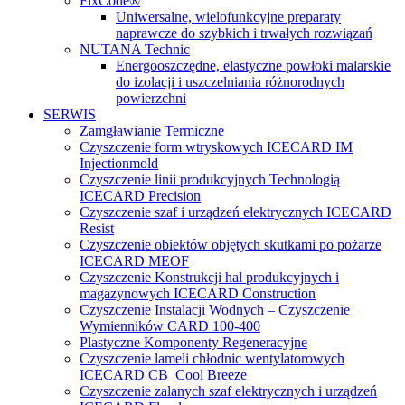
FixCode®
Uniwersalne, wielofunkcyjne preparaty
naprawcze do szybkich i trwałych rozwiązań
NUTANA Technic
Energooszczędne, elastyczne powłoki malarskie
do izolacji i uszczelniania różnorodnych
powierzchni
SERWIS
Zamgławianie Termiczne
Czyszczenie form wtryskowych ICECARD IM
Injectionmold
Czyszczenie linii produkcyjnych Technologią
ICECARD Precision
Czyszczenie szaf i urządzeń elektrycznych ICECARD
Resist
Czyszczenie obiektów objętych skutkami po pożarze
ICECARD MEOF
Czyszczenie Konstrukcji hal produkcyjnych i
magazynowych ICECARD Construction
Czyszczenie Instalacji Wodnych – Czyszczenie
Wymienników CARD 100-400
Plastyczne Komponenty Regeneracyjne
Czyszczenie lameli chłodnic wentylatorowych
ICECARD CB Cool Breeze
Czyszczenie zalanych szaf elektrycznych i urządzeń