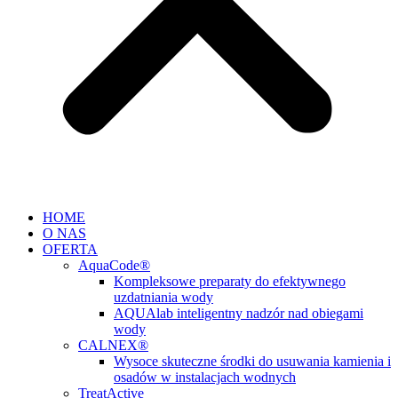
HOME
O NAS
OFERTA
AquaCode®
Kompleksowe preparaty do efektywnego
uzdatniania wody
AQUAlab inteligentny nadzór nad obiegami
wody
CALNEX®
Wysoce skuteczne środki do usuwania kamienia i
osadów w instalacjach wodnych
TreatActive