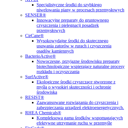
Specjalistyczne środki do szybkiego
niwelowania piany w procesach przemysłowych
SENSER®
Innowacyjne preparaty do gruntownego
czyszczenia i pielęgnacji posadzek
przemysłowych
CirCane®
Wysokowydajne środki do skutecznego
usuwania zatorów w rurach i czyszczenia
osadów kamiennych
BacterioActive®
Nowoczesne, przyjazne środowisku preparaty
biotechnologiczne wspierające naturalne procesy
rozkładu i oczyszczania
SurfActive®
Ekologiczne środki czyszczące stworzone z
myślą o wysokiej skuteczności i ochronie
środowiska
RESIST®
Zaawansowane rozwiązania do czyszczenia i
zabezpieczania urządzeń elektroenergetycznych.
RHEA Chemicals®
Kompleksowa gama środków wspomagających
efektywne utrzymanie ruchu w przemyśle