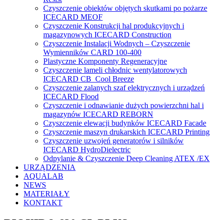
Czyszczenie obiektów objętych skutkami po pożarze
ICECARD MEOF
Czyszczenie Konstrukcji hal produkcyjnych i
magazynowych ICECARD Construction
Czyszczenie Instalacji Wodnych – Czyszczenie
Wymienników CARD 100-400
Plastyczne Komponenty Regeneracyjne
Czyszczenie lameli chłodnic wentylatorowych
ICECARD CB Cool Breeze
Czyszczenie zalanych szaf elektrycznych i urządzeń
ICECARD Flood
Czyszczenie i odnawianie dużych powierzchni hal i
magazynów ICECARD REBORN
Czyszczenie elewacji budynków ICECARD Facade
Czyszczenie maszyn drukarskich ICECARD Printing
Czyszczenie uzwojeń generatorów i silników
ICECARD HydroDielectric
Odpylanie & Czyszczenie Deep Cleaning ATEX /EX
URZĄDZENIA
AQUALAB
NEWS
MATERIAŁY
KONTAKT