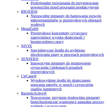
Profesjonalne rozwiązania do przygotowania
powierzchni przed procesami produkcyjnymi
BIOXID®
Niezawodne preparaty do hamowania rozwoju
mikroorganizmów w przemysłowych obiegach
wodnych
MetalZell®
Przemysłowe koncentraty czyszczące
zapewniające wysoką skuteczność i
bezpieczeństwo pracy
NIVIX
Specjalistyczne środki do szybkiego
niwelowania piany w procesach przemysłowych
SENSER®
Innowacyjne preparaty do gruntownego
czyszczenia i pielęgnacji posadzek
przemysłowych
CirCane®
Wysokowydajne środki do skutecznego
usuwania zatorów w rurach i czyszczenia
osadów kamiennych
BacterioActive®
Nowoczesne, przyjazne środowisku preparaty
biotechnologiczne wspierające naturalne procesy
rozkładu i oczyszczania