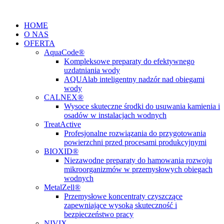
Przejdź
do
HOME
treści
O NAS
OFERTA
AquaCode®
Kompleksowe preparaty do efektywnego
uzdatniania wody
AQUAlab inteligentny nadzór nad obiegami
wody
CALNEX®
Wysoce skuteczne środki do usuwania kamienia i
osadów w instalacjach wodnych
TreatActive
Profesjonalne rozwiązania do przygotowania
powierzchni przed procesami produkcyjnymi
BIOXID®
Niezawodne preparaty do hamowania rozwoju
mikroorganizmów w przemysłowych obiegach
wodnych
MetalZell®
Przemysłowe koncentraty czyszczące
zapewniające wysoką skuteczność i
bezpieczeństwo pracy
NIVIX