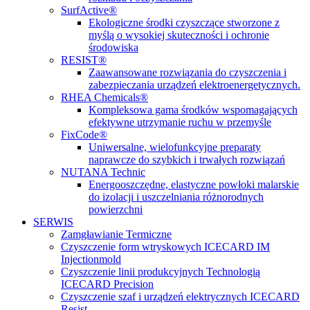
SurfActive®
Ekologiczne środki czyszczące stworzone z
myślą o wysokiej skuteczności i ochronie
środowiska
RESIST®
Zaawansowane rozwiązania do czyszczenia i
zabezpieczania urządzeń elektroenergetycznych.
RHEA Chemicals®
Kompleksowa gama środków wspomagających
efektywne utrzymanie ruchu w przemyśle
FixCode®
Uniwersalne, wielofunkcyjne preparaty
naprawcze do szybkich i trwałych rozwiązań
NUTANA Technic
Energooszczędne, elastyczne powłoki malarskie
do izolacji i uszczelniania różnorodnych
powierzchni
SERWIS
Zamgławianie Termiczne
Czyszczenie form wtryskowych ICECARD IM
Injectionmold
Czyszczenie linii produkcyjnych Technologią
ICECARD Precision
Czyszczenie szaf i urządzeń elektrycznych ICECARD
Resist