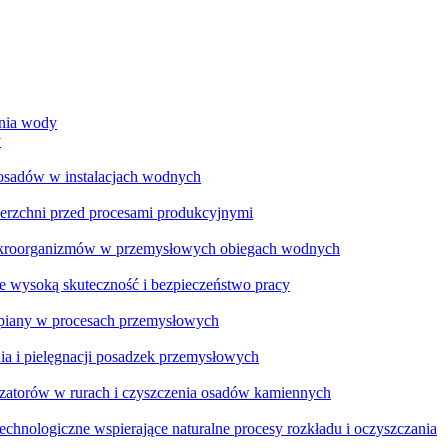
ania wody
y
 osadów w instalacjach wodnych
ierzchni przed procesami produkcyjnymi
ikroorganizmów w przemysłowych obiegach wodnych
e wysoką skuteczność i bezpieczeństwo pracy
a piany w procesach przemysłowych
ia i pielęgnacji posadzek przemysłowych
zatorów w rurach i czyszczenia osadów kamiennych
chnologiczne wspierające naturalne procesy rozkładu i oczyszczania