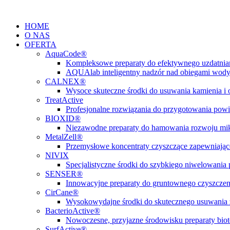
Przejdź
do
HOME
treści
O NAS
OFERTA
AquaCode®
Kompleksowe preparaty do efektywnego uzdatni
AQUAlab inteligentny nadzór nad obiegami wod
CALNEX®
Wysoce skuteczne środki do usuwania kamienia i
TreatActive
Profesjonalne rozwiązania do przygotowania pow
BIOXID®
Niezawodne preparaty do hamowania rozwoju m
MetalZell®
Przemysłowe koncentraty czyszczące zapewniając
NIVIX
Specjalistyczne środki do szybkiego niwelowani
SENSER®
Innowacyjne preparaty do gruntownego czyszczen
CirCane®
Wysokowydajne środki do skutecznego usuwania 
BacterioActive®
Nowoczesne, przyjazne środowisku preparaty biote
SurfActive®