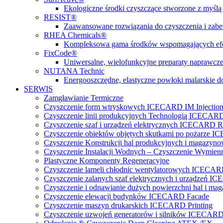
Ekologiczne środki czyszczące stworzone z myślą 
RESIST®
Zaawansowane rozwiązania do czyszczenia i zabez
RHEA Chemicals®
Kompleksowa gama środków wspomagających efe
FixCode®
Uniwersalne, wielofunkcyjne preparaty naprawcze
NUTANA Technic
Energooszczędne, elastyczne powłoki malarskie do
SERWIS
Zamgławianie Termiczne
Czyszczenie form wtryskowych ICECARD IM Injectio
Czyszczenie linii produkcyjnych Technologią ICECARD
Czyszczenie szaf i urządzeń elektrycznych ICECARD Re
Czyszczenie obiektów objętych skutkami po pożarz
Czyszczenie Konstrukcji hal produkcyjnych i magazy
Czyszczenie Instalacji Wodnych – Czyszczenie Wymi
Plastyczne Komponenty Regeneracyjne
Czyszczenie lameli chłodnic wentylatorowych ICECA
Czyszczenie zalanych szaf elektrycznych i urządzeń 
Czyszczenie i odnawianie dużych powierzchni hal 
Czyszczenie elewacji budynków ICECARD Facade
Czyszczenie maszyn drukarskich ICECARD Printing
Czyszczenie uzwojeń generatorów i silników ICECARD