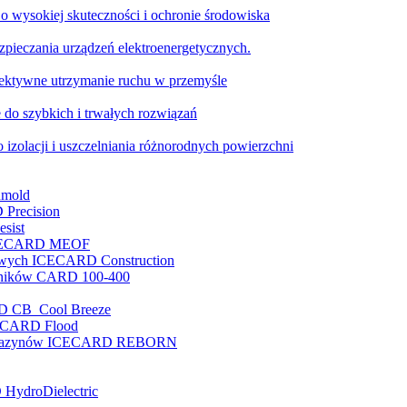
o wysokiej skuteczności i ochronie środowiska
pieczania urządzeń elektroenergetycznych.
ktywne utrzymanie ruchu w przemyśle
 do szybkich i trwałych rozwiązań
 izolacji i uszczelniania różnorodnych powierzchni
nmold
 Precision
sist
e ICECARD MEOF
nowych ICECARD Construction
enników CARD 100-400
RD CB Cool Breeze
ICECARD Flood
i magazynów ICECARD REBORN
 HydroDielectric