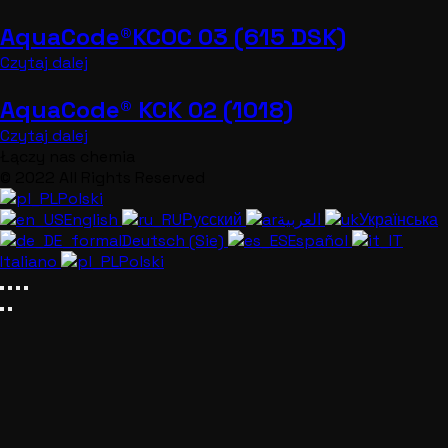
AquaCode®KCOC 03 (615 DSK)
Czytaj dalej
AquaCode® KCK 02 (1018)
Czytaj dalej
Łączy nas chemia
© 2022 All Rights Reserved
Polski
English
Русский
العربية
Українська
Deutsch (Sie)
Español
Italiano
Polski