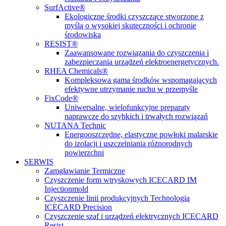
SurfActive®
Ekologiczne środki czyszczące stworzone z
myślą o wysokiej skuteczności i ochronie
środowiska
RESIST®
Zaawansowane rozwiązania do czyszczenia i
zabezpieczania urządzeń elektroenergetycznych.
RHEA Chemicals®
Kompleksowa gama środków wspomagających
efektywne utrzymanie ruchu w przemyśle
FixCode®
Uniwersalne, wielofunkcyjne preparaty
naprawcze do szybkich i trwałych rozwiązań
NUTANA Technic
Energooszczędne, elastyczne powłoki malarskie
do izolacji i uszczelniania różnorodnych
powierzchni
SERWIS
Zamgławianie Termiczne
Czyszczenie form wtryskowych ICECARD IM
Injectionmold
Czyszczenie linii produkcyjnych Technologią
ICECARD Precision
Czyszczenie szaf i urządzeń elektrycznych ICECARD
Resist