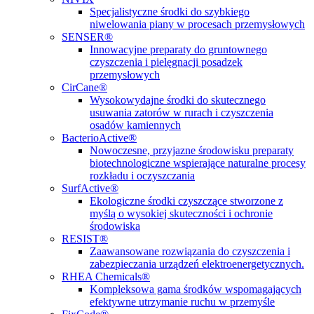
Specjalistyczne środki do szybkiego
niwelowania piany w procesach przemysłowych
SENSER®
Innowacyjne preparaty do gruntownego
czyszczenia i pielęgnacji posadzek
przemysłowych
CirCane®
Wysokowydajne środki do skutecznego
usuwania zatorów w rurach i czyszczenia
osadów kamiennych
BacterioActive®
Nowoczesne, przyjazne środowisku preparaty
biotechnologiczne wspierające naturalne procesy
rozkładu i oczyszczania
SurfActive®
Ekologiczne środki czyszczące stworzone z
myślą o wysokiej skuteczności i ochronie
środowiska
RESIST®
Zaawansowane rozwiązania do czyszczenia i
zabezpieczania urządzeń elektroenergetycznych.
RHEA Chemicals®
Kompleksowa gama środków wspomagających
efektywne utrzymanie ruchu w przemyśle