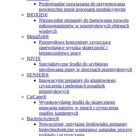
Profesjonalne rozwiązania do przygotowania
powierzchni przed procesami produkcyjnymi
BIOXID®
Niezawodne preparaty do hamowania rozwoju
mikroorganizmów w przemysłowych obiegach
wodnych
MetalZell®
Przemysłowe koncentraty czyszczące
zapewniające wysoką skuteczność i
bezpieczeństwo pracy
NIVIX
Specjalistyczne środki do szybkiego
niwelowania piany w procesach przemysłowych
SENSER®
Innowacyjne preparaty do gruntownego
czyszczenia i pielęgnacji posadzek
przemysłowych
CirCane®
Wysokowydajne środki do skutecznego
usuwania zatorów w rurach i czyszczenia
osadów kamiennych
BacterioActive®
Nowoczesne, przyjazne środowisku preparaty
biotechnologiczne wspierające naturalne procesy
rozkładu i oczyszczania