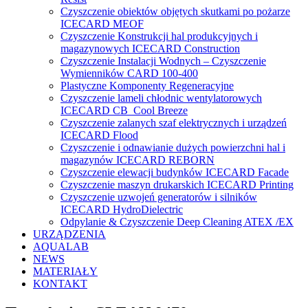
Czyszczenie obiektów objętych skutkami po pożarze
ICECARD MEOF
Czyszczenie Konstrukcji hal produkcyjnych i
magazynowych ICECARD Construction
Czyszczenie Instalacji Wodnych – Czyszczenie
Wymienników CARD 100-400
Plastyczne Komponenty Regeneracyjne
Czyszczenie lameli chłodnic wentylatorowych
ICECARD CB Cool Breeze
Czyszczenie zalanych szaf elektrycznych i urządzeń
ICECARD Flood
Czyszczenie i odnawianie dużych powierzchni hal i
magazynów ICECARD REBORN
Czyszczenie elewacji budynków ICECARD Facade
Czyszczenie maszyn drukarskich ICECARD Printing
Czyszczenie uzwojeń generatorów i silników
ICECARD HydroDielectric
Odpylanie & Czyszczenie Deep Cleaning ATEX /EX
URZĄDZENIA
AQUALAB
NEWS
MATERIAŁY
KONTAKT