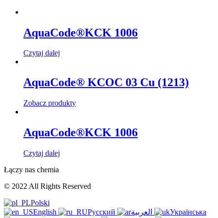
AquaCode®KCK 1006
Czytaj dalej
AquaCode® KCOC 03 Cu (1213)
Zobacz produkty
AquaCode®KCK 1006
Czytaj dalej
Łączy nas chemia
© 2022 All Rights Reserved
Polski
English
Русский
العربية
Українська