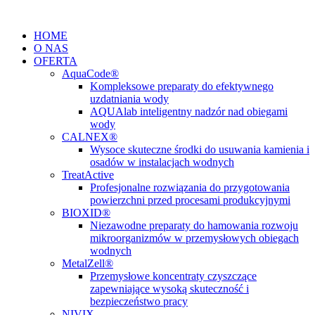
Przejdź
do
HOME
treści
O NAS
OFERTA
AquaCode®
Kompleksowe preparaty do efektywnego
uzdatniania wody
AQUAlab inteligentny nadzór nad obiegami
wody
CALNEX®
Wysoce skuteczne środki do usuwania kamienia i
osadów w instalacjach wodnych
TreatActive
Profesjonalne rozwiązania do przygotowania
powierzchni przed procesami produkcyjnymi
BIOXID®
Niezawodne preparaty do hamowania rozwoju
mikroorganizmów w przemysłowych obiegach
wodnych
MetalZell®
Przemysłowe koncentraty czyszczące
zapewniające wysoką skuteczność i
bezpieczeństwo pracy
NIVIX