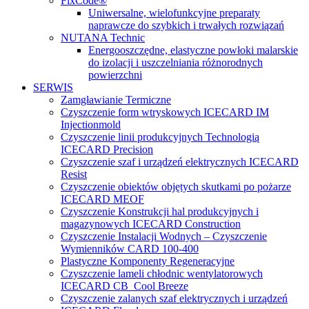
FixCode®
Uniwersalne, wielofunkcyjne preparaty
naprawcze do szybkich i trwałych rozwiązań
NUTANA Technic
Energooszczędne, elastyczne powłoki malarskie
do izolacji i uszczelniania różnorodnych
powierzchni
SERWIS
Zamgławianie Termiczne
Czyszczenie form wtryskowych ICECARD IM
Injectionmold
Czyszczenie linii produkcyjnych Technologią
ICECARD Precision
Czyszczenie szaf i urządzeń elektrycznych ICECARD
Resist
Czyszczenie obiektów objętych skutkami po pożarze
ICECARD MEOF
Czyszczenie Konstrukcji hal produkcyjnych i
magazynowych ICECARD Construction
Czyszczenie Instalacji Wodnych – Czyszczenie
Wymienników CARD 100-400
Plastyczne Komponenty Regeneracyjne
Czyszczenie lameli chłodnic wentylatorowych
ICECARD CB Cool Breeze
Czyszczenie zalanych szaf elektrycznych i urządzeń