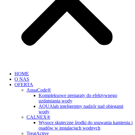
HOME
O NAS
OFERTA
AquaCode®
Kompleksowe preparaty do efektywnego
uzdatniania wody
AQUAlab inteligentny nadzór nad obiegami
wody
CALNEX®
Wysoce skuteczne środki do usuwania kamienia i
osadów w instalacjach wodnych
TreatActive