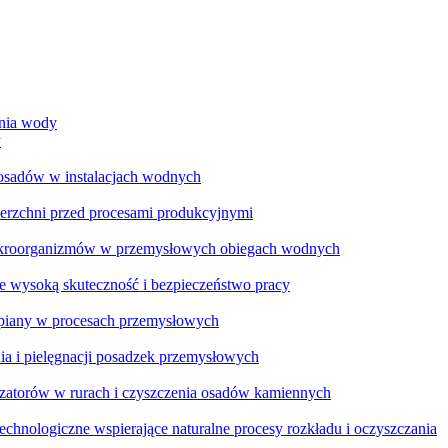
ania wody
y
 osadów w instalacjach wodnych
ierzchni przed procesami produkcyjnymi
ikroorganizmów w przemysłowych obiegach wodnych
e wysoką skuteczność i bezpieczeństwo pracy
a piany w procesach przemysłowych
ia i pielęgnacji posadzek przemysłowych
zatorów w rurach i czyszczenia osadów kamiennych
chnologiczne wspierające naturalne procesy rozkładu i oczyszczania