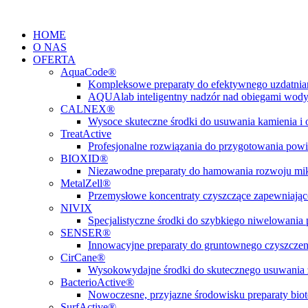
Przejdź
do
HOME
treści
O NAS
OFERTA
AquaCode®
Kompleksowe preparaty do efektywnego uzdatni
AQUAlab inteligentny nadzór nad obiegami wod
CALNEX®
Wysoce skuteczne środki do usuwania kamienia i
TreatActive
Profesjonalne rozwiązania do przygotowania pow
BIOXID®
Niezawodne preparaty do hamowania rozwoju m
MetalZell®
Przemysłowe koncentraty czyszczące zapewniając
NIVIX
Specjalistyczne środki do szybkiego niwelowani
SENSER®
Innowacyjne preparaty do gruntownego czyszczen
CirCane®
Wysokowydajne środki do skutecznego usuwania 
BacterioActive®
Nowoczesne, przyjazne środowisku preparaty biote
SurfActive®