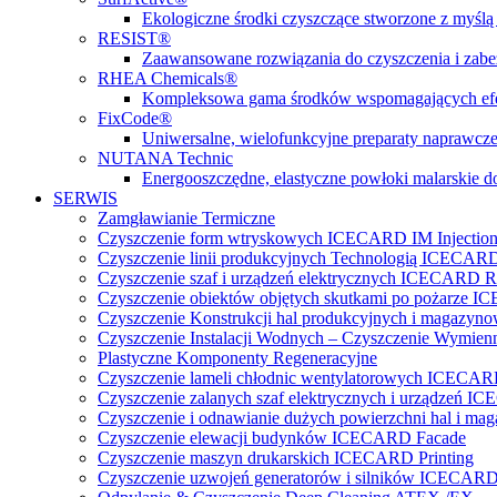
Ekologiczne środki czyszczące stworzone z myślą 
RESIST®
Zaawansowane rozwiązania do czyszczenia i zabez
RHEA Chemicals®
Kompleksowa gama środków wspomagających efe
FixCode®
Uniwersalne, wielofunkcyjne preparaty naprawcze
NUTANA Technic
Energooszczędne, elastyczne powłoki malarskie do
SERWIS
Zamgławianie Termiczne
Czyszczenie form wtryskowych ICECARD IM Injectio
Czyszczenie linii produkcyjnych Technologią ICECARD
Czyszczenie szaf i urządzeń elektrycznych ICECARD Re
Czyszczenie obiektów objętych skutkami po pożarz
Czyszczenie Konstrukcji hal produkcyjnych i magazy
Czyszczenie Instalacji Wodnych – Czyszczenie Wymi
Plastyczne Komponenty Regeneracyjne
Czyszczenie lameli chłodnic wentylatorowych ICECA
Czyszczenie zalanych szaf elektrycznych i urządzeń 
Czyszczenie i odnawianie dużych powierzchni hal 
Czyszczenie elewacji budynków ICECARD Facade
Czyszczenie maszyn drukarskich ICECARD Printing
Czyszczenie uzwojeń generatorów i silników ICECARD