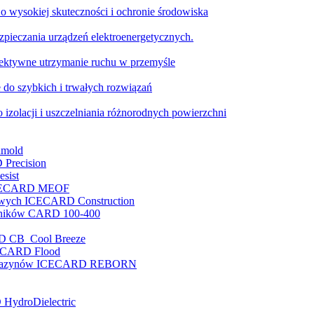
o wysokiej skuteczności i ochronie środowiska
pieczania urządzeń elektroenergetycznych.
ktywne utrzymanie ruchu w przemyśle
 do szybkich i trwałych rozwiązań
 izolacji i uszczelniania różnorodnych powierzchni
nmold
 Precision
sist
e ICECARD MEOF
nowych ICECARD Construction
enników CARD 100-400
RD CB Cool Breeze
ICECARD Flood
i magazynów ICECARD REBORN
 HydroDielectric