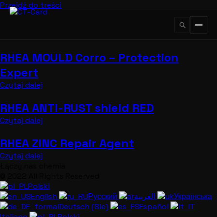
Przejdź do treści
RHEA MOULD Corro – Protection
↵
ESC
Expert
Czytaj dalej
RHEA ANTI-RUST shield RED
Czytaj dalej
RHEA ZINC Repair Agent
Czytaj dalej
Łączy nas chemia
© 2022 All Rights Reserved
Polski
English
Русский
العربية
Українська
Deutsch (Sie)
Español
Italiano
Polski