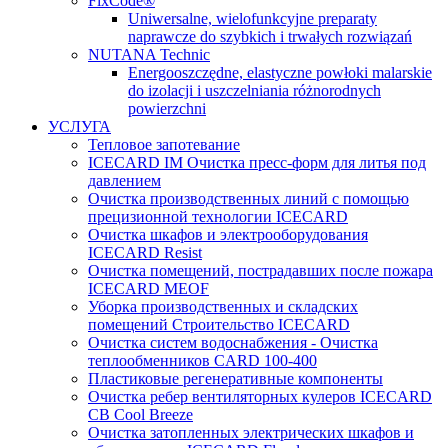
FixCode®
Uniwersalne, wielofunkcyjne preparaty
naprawcze do szybkich i trwałych rozwiązań
NUTANA Technic
Energooszczędne, elastyczne powłoki malarskie
do izolacji i uszczelniania różnorodnych
powierzchni
УСЛУГА
Тепловое запотевание
ICECARD IM Очистка пресс-форм для литья под
давлением
Очистка производственных линий с помощью
прецизионной технологии ICECARD
Очистка шкафов и электрооборудования
ICECARD Resist
Очистка помещений, пострадавших после пожара
ICECARD MEOF
Уборка производственных и складских
помещений Строительство ICECARD
Очистка систем водоснабжения - Очистка
теплообменников CARD 100-400
Пластиковые регенеративные компоненты
Очистка ребер вентиляторных кулеров ICECARD
CB Cool Breeze
Очистка затопленных электрических шкафов и