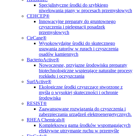
Specjalistyczne środki do szybkiego
niwelowania piany w procesach przemysłowych
СЕНСЕР®
Innowacyjne preparaty do gruntownego
czyszczenia i pielęgnacji posadzek
przemysłowych
CirCane®
Wysokowydajne środki do skutecznego
usuwania zatorów w rurach i czyszczenia
osadów kamiennych
BacterioActive®
Nowoczesne, przyjazne środowisku preparaty
biotechnologiczne wspierające naturalne procesy
rozkładu i oczyszczania
SurfActive®
Ekologiczne środki czyszczące stworzone z
myślą o wysokiej skuteczności i ochronie
środowiska
RESIST®
Zaawansowane rozwiązania do czyszczenia i
zabezpieczania urządzeń elektroenergetycznych.
RHEA Chemicals®
Kompleksowa gama środków wspomagających
efektywne utrzymanie ruchu w przemyśle