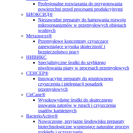
Profesjonalne rozwiązania do przygotowania
powierzchni przed procesami produkcyjnymi
БИОКСИД®
Niezawodne preparaty do hamowania rozwoju
mikroorganizmów w przemysłowych obiegach
wodnych
Металцелл®
Przemysłowe koncentraty czyszczące
zapewniające wysoką skuteczność i
bezpieczeństwo pracy
НИВИКС
Specjalistyczne środki do szybkiego
niwelowania piany w procesach przemysłowych
СЕНСЕР®
Innowacyjne preparaty do gruntownego
czyszczenia i pielęgnacji posadzek
przemysłowych
CirCane®
Wysokowydajne środki do skutecznego
usuwania zatorów w rurach i czyszczenia
osadów kamiennych
BacterioActive®
Nowoczesne, przyjazne środowisku preparaty
biotechnologiczne wspierające naturalne procesy
rozkładu i oczyszczania