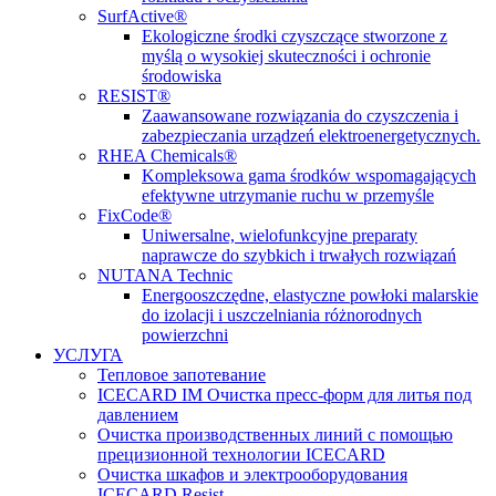
SurfActive®
Ekologiczne środki czyszczące stworzone z
myślą o wysokiej skuteczności i ochronie
środowiska
RESIST®
Zaawansowane rozwiązania do czyszczenia i
zabezpieczania urządzeń elektroenergetycznych.
RHEA Chemicals®
Kompleksowa gama środków wspomagających
efektywne utrzymanie ruchu w przemyśle
FixCode®
Uniwersalne, wielofunkcyjne preparaty
naprawcze do szybkich i trwałych rozwiązań
NUTANA Technic
Energooszczędne, elastyczne powłoki malarskie
do izolacji i uszczelniania różnorodnych
powierzchni
УСЛУГА
Тепловое запотевание
ICECARD IM Очистка пресс-форм для литья под
давлением
Очистка производственных линий с помощью
прецизионной технологии ICECARD
Очистка шкафов и электрооборудования
ICECARD Resist