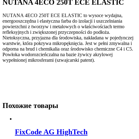
NUTANA 4ECO 250T ECE ELASTIC
NUTANA 4ECO 250T ECE ELASTIC to wysoce wydajna,
energooszczędna i elastyczna farba do izolacji i uszczelniania
powierzchni z tworzyw i metalowych o właściwościach termo
refleksyjnych i zwiększonej przyczepności do podłoża.
Nietoksyczna, przyjazna dla środowiska, nakładana w pojedynczej
warstwie, która pokrywa mikropęknięcia. Jest w pełni zmywalna i
odporna na brud i chemikalia oraz środowisko chemiczne C4 i C5.
Powłoka wodorozcieńczalna na bazie żywicy akrylowej
wypełnionej mikrosferami (szwajcarski patent).
Похожие товары
FixCode AG HighTech