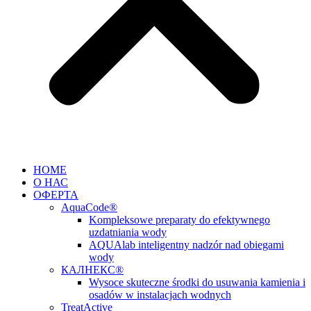
HOME
О НАС
ОФЕРТА
AquaCode®
Kompleksowe preparaty do efektywnego
uzdatniania wody
AQUAlab inteligentny nadzór nad obiegami
wody
КАЛНЕКС®
Wysoce skuteczne środki do usuwania kamienia i
osadów w instalacjach wodnych
TreatActive