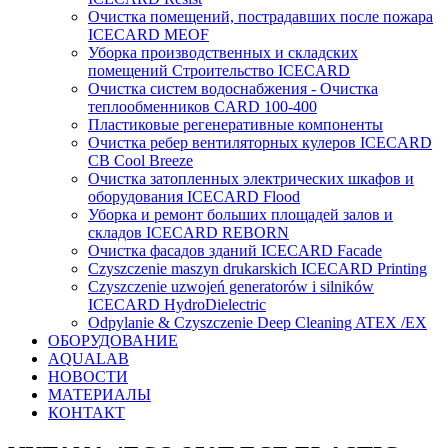
Очистка помещений, пострадавших после пожара
ICECARD MEOF
Уборка производственных и складских
помещений Строительство ICECARD
Очистка систем водоснабжения - Очистка
теплообменников CARD 100-400
Пластиковые регенеративные компоненты
Очистка ребер вентиляторных кулеров ICECARD
CB Cool Breeze
Очистка затопленных электрических шкафов и
оборудования ICECARD Flood
Уборка и ремонт больших площадей залов и
складов ICECARD REBORN
Очистка фасадов зданий ICECARD Facade
Czyszczenie maszyn drukarskich ICECARD Printing
Czyszczenie uzwojeń generatorów i silników
ICECARD HydroDielectric
Odpylanie & Czyszczenie Deep Cleaning ATEX /EX
ОБОРУДОВАНИЕ
AQUALAB
НОВОСТИ
МАТЕРИАЛЫ
КОНТАКТ