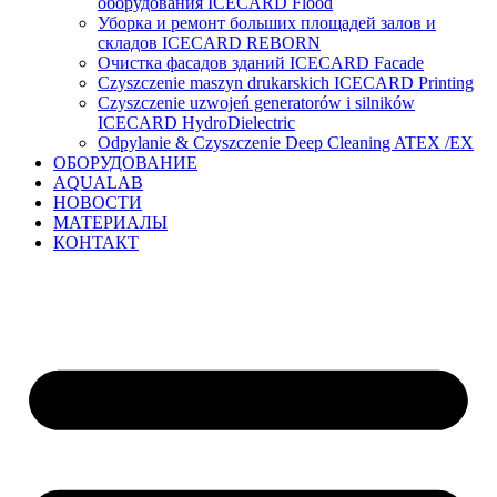
оборудования ICECARD Flood
Уборка и ремонт больших площадей залов и
складов ICECARD REBORN
Очистка фасадов зданий ICECARD Facade
Czyszczenie maszyn drukarskich ICECARD Printing
Czyszczenie uzwojeń generatorów i silników
ICECARD HydroDielectric
Odpylanie & Czyszczenie Deep Cleaning ATEX /EX
ОБОРУДОВАНИЕ
AQUALAB
НОВОСТИ
МАТЕРИАЛЫ
КОНТАКТ