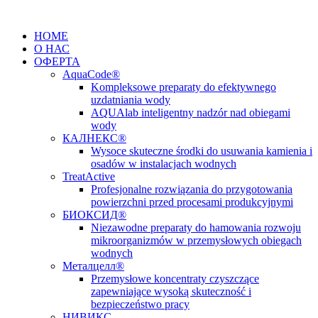
Перейти
к
HOME
содержимому
О НАС
ОФЕРТА
AquaCode®
Kompleksowe preparaty do efektywnego
uzdatniania wody
AQUAlab inteligentny nadzór nad obiegami
wody
КАЛНЕКС®
Wysoce skuteczne środki do usuwania kamienia i
osadów w instalacjach wodnych
TreatActive
Profesjonalne rozwiązania do przygotowania
powierzchni przed procesami produkcyjnymi
БИОКСИД®
Niezawodne preparaty do hamowania rozwoju
mikroorganizmów w przemysłowych obiegach
wodnych
Металцелл®
Przemysłowe koncentraty czyszczące
zapewniające wysoką skuteczność i
bezpieczeństwo pracy
НИВИКС