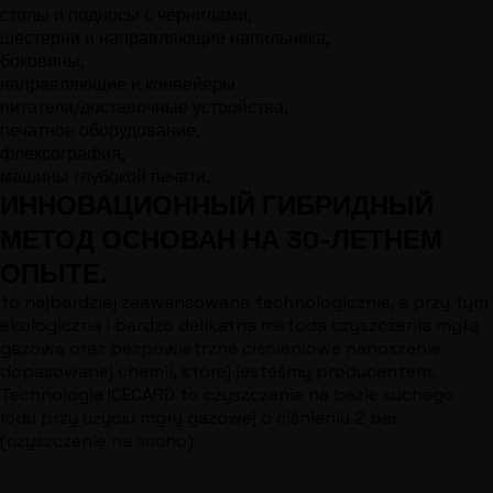
столы и подносы с чернилами,
шестерни и направляющие напильника,
боковины,
направляющие и конвейеры
питатели/доставочные устройства,
печатное оборудование,
флексография,
машины глубокой печати.
ИННОВАЦИОННЫЙ ГИБРИДНЫЙ
МЕТОД ОСНОВАН НА 30-ЛЕТНЕМ
ОПЫТЕ.
to najbardziej zaawansowana technologicznie, a przy tym
ekologiczna i bardzo delikatna metoda czyszczenia mgłą
gazową oraz bezpowietrzne ciśnieniowe nanoszenie
dopasowanej chemii, której jesteśmy producentem.
Technologia ICECARD to czyszczenie na bazie suchego
lodu przy użyciu mgły gazowej o ciśnieniu 2 bar
(czyszczenie na sucho)