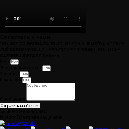
Свяжитесь с нами
DOŁĄCZ DO GRONA ZADOWOLONYCH KLIENTÓW, KTÓRZY
JUŻ SKORZYSTALI Z HYBRYDOWEJ TECHNOLOGII MGŁY
GAZOWEJ ICECARD Reborn!
Имя
Электронная почта
Телефон
Компания
Сообщение
Отправить сообщение
Химия соединяет нас
© 2022 Все права защищены
Русский