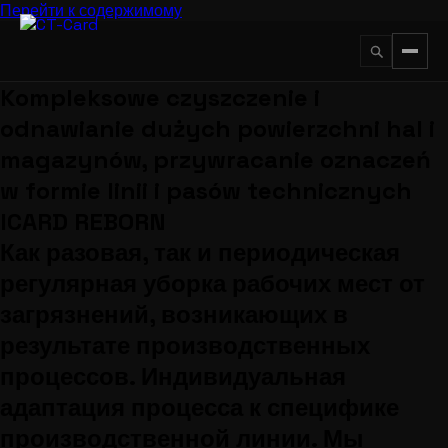
Перейти к содержимому
Kompleksowe czyszczenie i
↵
ESC
odnawianie dużych powierzchni hal i
magazynów, przywracanie oznaczeń
w formie linii i pasów technicznych
ICARD REBORN
Как разовая, так и периодическая
регулярная уборка рабочих мест от
загрязнений, возникающих в
результате производственных
процессов. Индивидуальная
адаптация процесса к специфике
производственной линии. Мы