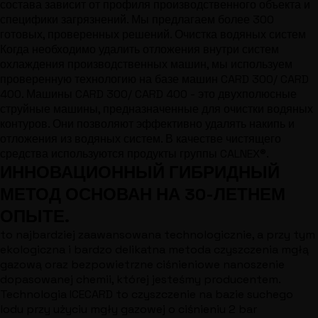
состава зависит от профиля производственного объекта и
специфики загрязнений. Мы предлагаем более 300
готовых, проверенных решений. Очистка водяных систем
Когда необходимо удалить отложения внутри систем
охлаждения производственных машин, мы используем
проверенную технологию на базе машин CARD 300/ CARD
400. Машины CARD 300/ CARD 400 - это двухполюсные
струйные машины, предназначенные для очистки водяных
контуров. Они позволяют эффективно удалять накипь и
отложения из водяных систем. В качестве чистящего
средства используются продукты группы CALNEX®.
ИННОВАЦИОННЫЙ ГИБРИДНЫЙ
МЕТОД ОСНОВАН НА 30-ЛЕТНЕМ
ОПЫТЕ.
to najbardziej zaawansowana technologicznie, a przy tym
ekologiczna i bardzo delikatna metoda czyszczenia mgłą
gazową oraz bezpowietrzne ciśnieniowe nanoszenie
dopasowanej chemii, której jesteśmy producentem.
Technologia ICECARD to czyszczenie na bazie suchego
lodu przy użyciu mgły gazowej o ciśnieniu 2 bar