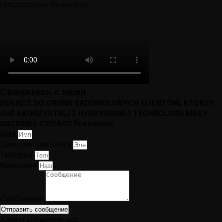
(czyszczenie na sucho)
Свяжитесь с нами
DOŁĄCZ DO GRONA ZADOWOLONYCH KLIENTÓW, KTÓRZY
JUŻ SKORZYSTALI Z HYBRYDOWEJ TECHNOLOGII MGŁY
GAZOWEJ ICECARD Precision!
Имя
Электронная почта
Телефон
Компания
Сообщение
Отправить сообщение
Химия соединяет нас