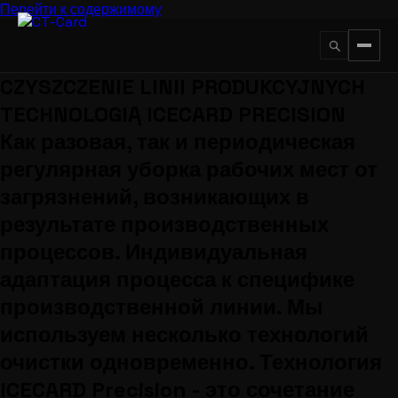
Перейти к содержимому
CZYSZCZENIE LINII PRODUKCYJNYCH
↵
ESC
TECHNOLOGIĄ ICECARD PRECISION
Как разовая, так и периодическая
регулярная уборка рабочих мест от
загрязнений, возникающих в
результате производственных
процессов. Индивидуальная
адаптация процесса к специфике
производственной линии. Мы
используем несколько технологий
очистки одновременно. Технология
ICECARD Precision - это сочетание