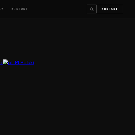
ŁY
KONTAKT
KONTAKT
↵
ESC
no
Polski