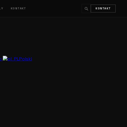
ŁY
KONTAKT
KONTAKT
↵
ESC
no
Polski