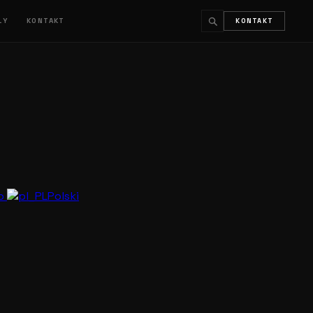
ŁY
KONTAKT
KONTAKT
↵
ESC
no
Polski