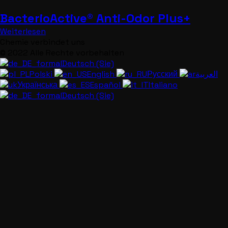
BacterioActive® Anti-Odor Plus+
Weiterlesen
Chemie verbindet uns
© 2022 Alle Rechte vorbehalten
Deutsch (Sie)
Polski
English
Русский
العربية
Українська
Español
Italiano
Deutsch (Sie)