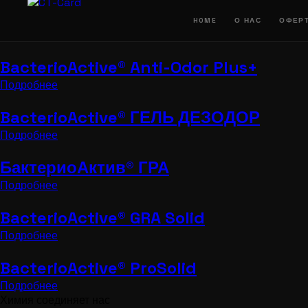
Перейти
к
HOME
О НАС
ОФЕР
содержимому
BacterioActive® Anti-Odor Plus+
Подробнее
BacterioActive® ГЕЛЬ ДЕЗОДОР
Подробнее
БактериоАктив® ГРА
Подробнее
BacterioActive® GRA Solid
Подробнее
BacterioActive® ProSolid
Подробнее
Химия соединяет нас