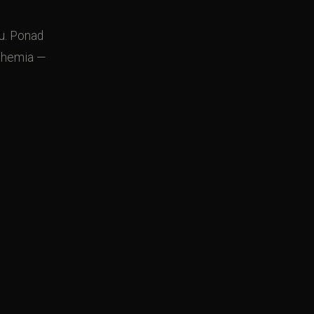
u. Ponad
chemia —