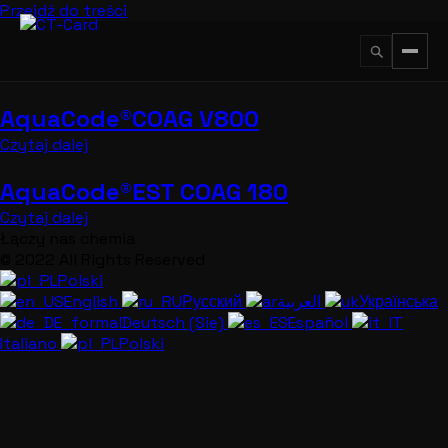
Przejdź do treści
AquaCode®COAG V800
↵
ESC
Czytaj dalej
AquaCode®EST COAG 180
Czytaj dalej
Łączy nas chemia
© 2022 All Rights Reserved
Polski
English
Русский
العربية
Українська
Deutsch (Sie)
Español
Italiano
Polski