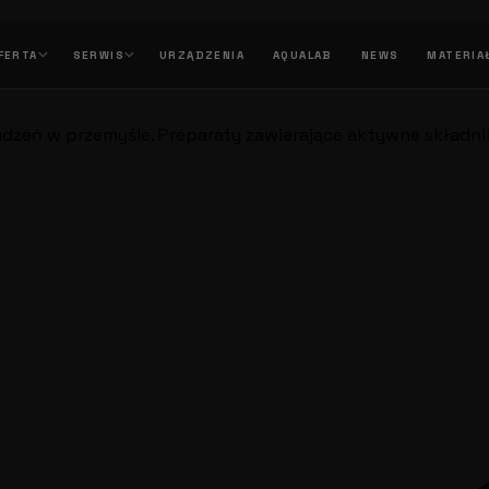
FERTA
SERWIS
URZĄDZENIA
AQUALAB
NEWS
MATERIA
zeń w przemyśle. Preparaty zawierające aktywne składniki