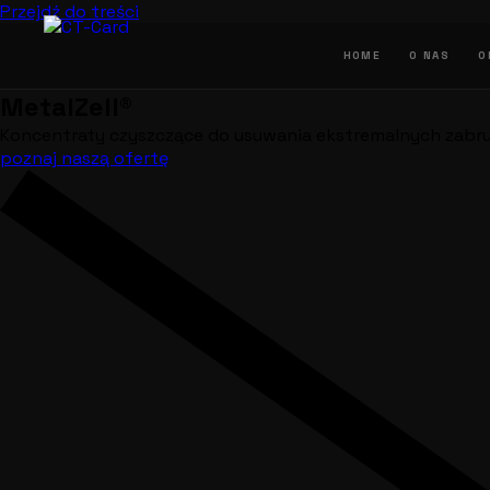
Przejdź do treści
HOME
O NAS
O
MetalZell®
Koncentraty czyszczące do usuwania ekstremalnych zabrud
poznaj naszą ofertę