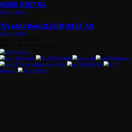
NIVIX 9107 CV
Czytaj dalej
TreatActive CLEAN 9423 AS
Czytaj dalej
Łączy nas chemia
© 2022 All Rights Reserved
Polski
English
Русский
العربية
Українська
Deutsch (Sie)
Español
Italiano
Polski