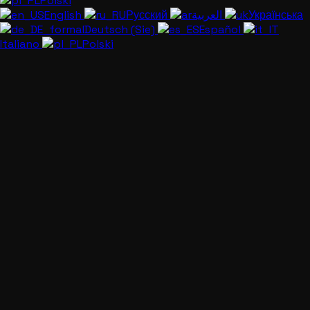
Polski
English
Русский
العربية
Українська
Deutsch (Sie)
Español
Italiano
Polski