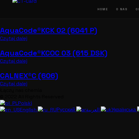
Przejdź
do
HOME
O NAS
O
treści
AquaCode®KCK 02 (6041 P)
Czytaj dalej
AquaCode®KCOC 03 (615 DSK)
Czytaj dalej
CALNEX®C (606)
Czytaj dalej
Łączy nas chemia
© 2022 All Rights Reserved
Polski
English
Русский
العربية
Українська