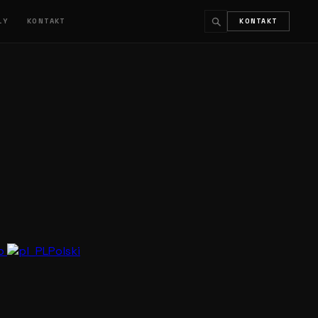
ŁY
KONTAKT
KONTAKT
↵
ESC
no
Polski