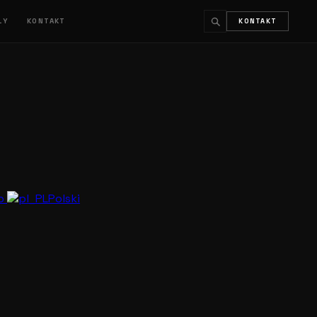
ŁY
KONTAKT
KONTAKT
↵
ESC
no
Polski