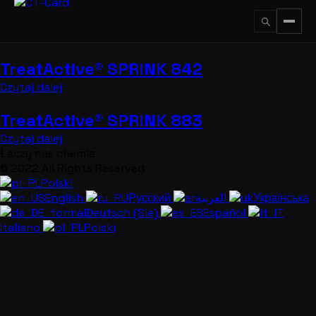
Przejdź
do
treści
TreatActive® SPRINK 842
↵
ESC
Czytaj dalej
TreatActive® SPRINK 883
Czytaj dalej
Łączy nas chemia
© 2022 All Rights Reserved
Polski
English
Русский
العربية
Українська
Deutsch (Sie)
Español
Italiano
Polski