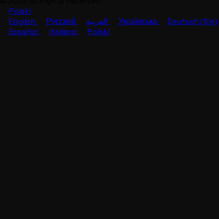
© 2022 All Rights Reserved
Polski
English
Русский
العربية
Українська
Deutsch (Sie)
Español
Italiano
Polski