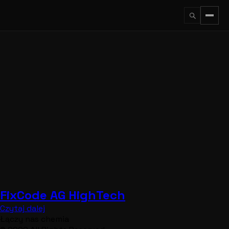
Przejdź
do
treści
↵
ESC
FixCode AG HighTech
Czytaj dalej
Łączy nas chemia