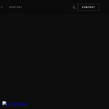
ŁY
KONTAKT
KONTAKT
↵
ESC
no
Polski