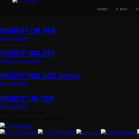
Przejdź
do
HOME
O NAS
O
treści
RESIST® UR 748
Czytaj dalej
RESIST®MS 261
Zobacz produkty
RESIST®MS 403 Active
Czytaj dalej
RESIST®UR 789
Czytaj dalej
Łączy nas chemia
© 2022 All Rights Reserved
Polski
English
Русский
العربية
Українська