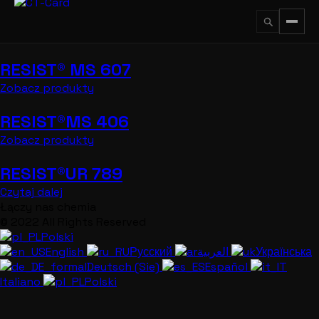
Przejdź
do
treści
RESIST® MS 607
↵
ESC
Zobacz produkty
RESIST®MS 406
Zobacz produkty
RESIST®UR 789
Czytaj dalej
Łączy nas chemia
© 2022 All Rights Reserved
Polski
English
Русский
العربية
Українська
Deutsch (Sie)
Español
Italiano
Polski