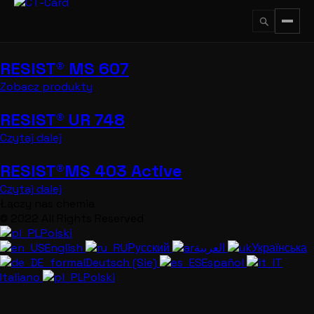
Przejdź
do
treści
RESIST® MS 607
↵
ESC
Zobacz produkty
RESIST® UR 748
Czytaj dalej
RESIST®MS 403 Active
Czytaj dalej
Łączy nas chemia
© 2022 All Rights Reserved
Polski
English
Русский
العربية
Українська
Deutsch (Sie)
Español
Italiano
Polski