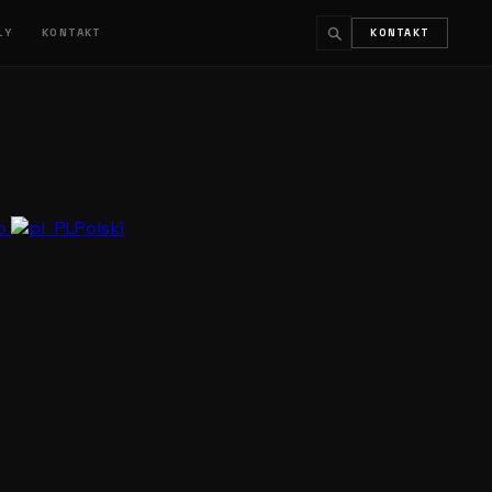
ŁY
KONTAKT
KONTAKT
↵
ESC
no
Polski