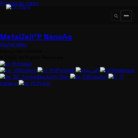
Przejdź do treści
MetalZell®P NanoAg
↵
ESC
Czytaj dalej
Łączy nas chemia
© 2022 All Rights Reserved
Polski
English
Русский
العربية
Українська
Deutsch (Sie)
Español
Italiano
Polski